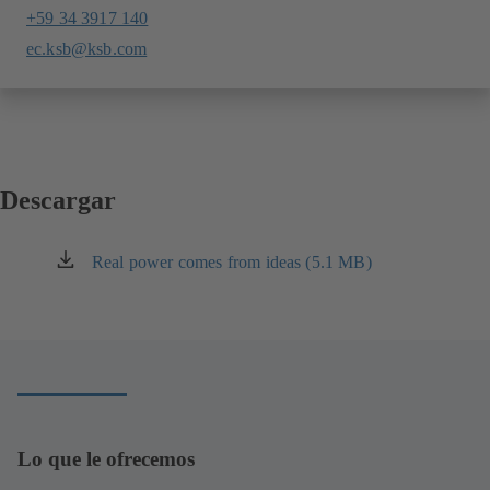
+59 34 3917 140
ec.ksb@ksb.com
Descargar
Real power comes from ideas (5.1 MB)
(se
abre
en
una
nueva
pestaña)
Lo que le ofrecemos