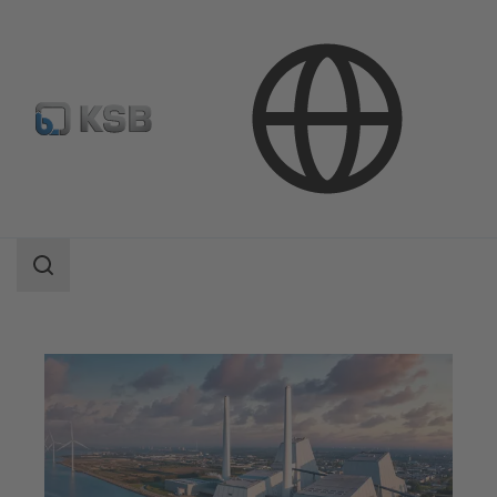
Aplicaciones
Energía
Centrales eléctricas a base de combustibles fósiles
Área
de
búsqueda
Área
de
búsqueda