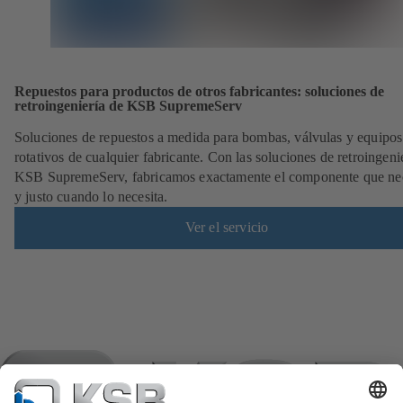
Repuestos para productos de otros fabricantes: soluciones de
retroingeniería de KSB SupremeServ
Soluciones de repuestos a medida para bombas, válvulas y equipos
rotativos de cualquier fabricante. Con las soluciones de retroingeni
KSB SupremeServ, fabricamos exactamente el componente que nec
y justo cuando lo necesita.
Ver el servicio