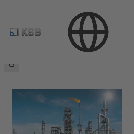
Aplicaciones
Industria Petróleo y gas
Downstream
Área
de
búsqueda
Área
de
búsqueda