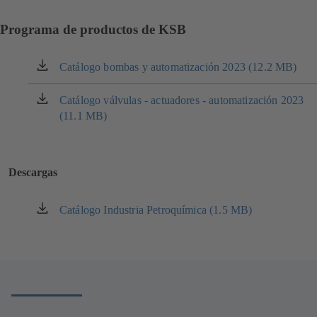
Programa de productos de KSB
Catálogo bombas y automatización 2023 (12.2 MB)
(se
abre
en
Catálogo válvulas - actuadores - automatización 2023
(se
una
(11.1 MB)
abre
nueva
en
pestaña)
una
nueva
Descargas
pestaña)
Catálogo Industria Petroquímica (1.5 MB)
(se
abre
en
una
nueva
pestaña)