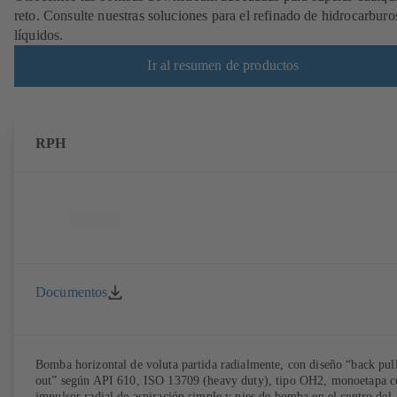
reto. Consulte nuestras soluciones para el refinado de hidrocarburo
líquidos.
Ir al resumen de productos
RPH
Documentos
Bomba horizontal de voluta partida radialmente, con diseño “back pul
out” según API 610, ISO 13709 (heavy duty), tipo OH2, monoetapa c
impulsor radial de aspiración simple y pies de bomba en el centro del