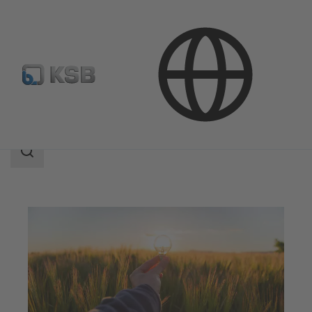
Aplicaciones
Energía
Energías renovables
Área
de
búsqueda
Área
de
búsqueda