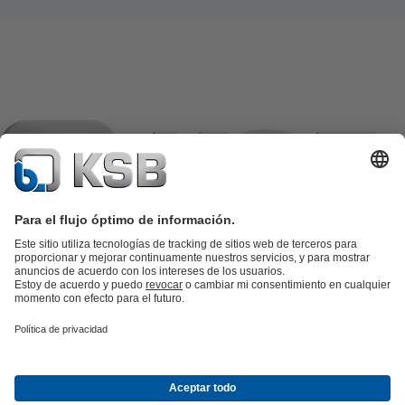
Catálogo de productos
Repuestos KSB
SupremeServ
KSB SupremeServ: Premium service for pumps and
valves
Herramientas
Aguas residuales
Agua
Industria
Edificacion
Energía
Empresa
Eventos
Prensa
Oportunidades de empleo en KSB
Redes