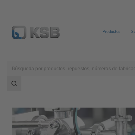
Productos
Se
Aplicaciones
Industria
Industria cosmética y farmac
Área
de
búsqueda
Área
de
búsqueda