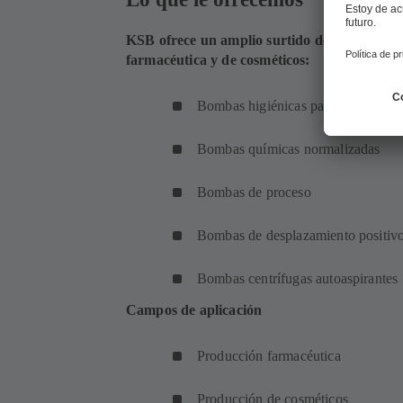
KSB ofrece un amplio surtido de productos 
farmacéutica y de cosméticos:
Bombas higiénicas para la producc
Bombas químicas normalizadas
Bombas de proceso
Bombas de desplazamiento positiv
Bombas centrífugas autoaspirantes
Campos de aplicación
Producción farmacéutica
Producción de cosméticos