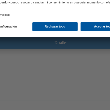
de la presión para supervisar y regular la dirección de flujo, el flujo volumé
lujo por ultrasonidos y sensor de temperatura integrados, sin contacto con el
 integradas (posición, flujo, temperatura, potencia), con optimización de pro
 plástico electrostático (EKB).
Detalles