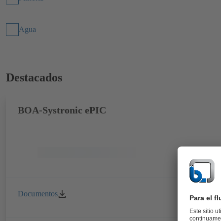
Agua
Destacados
BOA-Systronic ePIC
Documentos