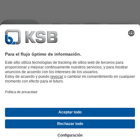
Catálogo de productos
Repuestos KSB
SupremeServ
KSB SupremeServ: Premium service for pumps and
valves
Herramientas
Aguas residuales
Agua
Industria
Edificacion
Energía
Empresa
Eventos
Prensa
Oportunidades de empleo en KSB
Redes
sociales
Contacto
© KSB Ecuador S.A.
Protección de datos
Aviso legal
Información de la