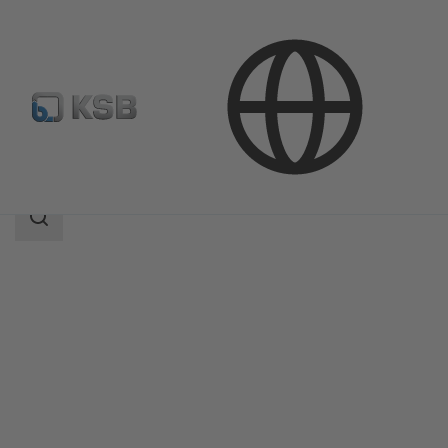
Productos
Catálogo de productos
BOACHEM-RXA
Área
de
búsqueda
Área
de
búsqueda