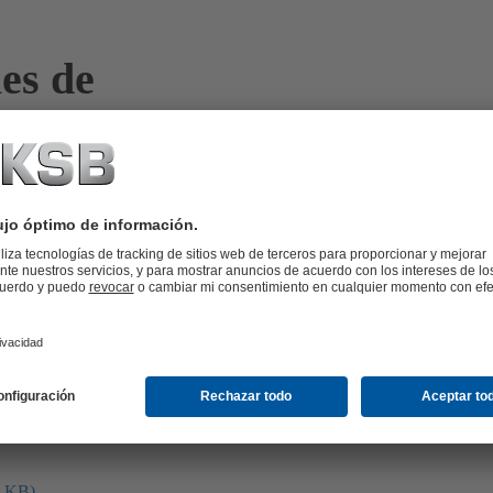
es de
3 KB)