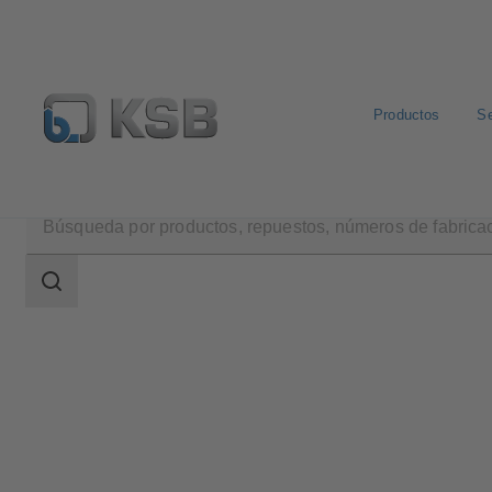
Productos
Se
Área
de
búsqueda
Área
de
búsqueda