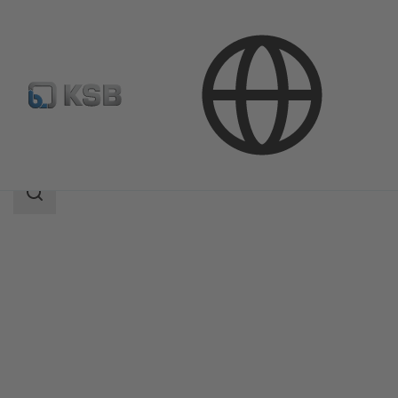
Productos
Catálogo de productos
AMTROBOX R
Área
de
búsqueda
Área
de
búsqueda