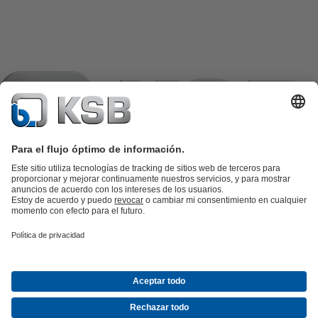
Catálogo de productos
Repuestos KSB
SupremeServ
KSB SupremeServ: Premium service for pumps and
valves
Herramientas
Aguas residuales
Agua
Industria
Edificacion
Energía
Empresa
Eventos
Prensa
Oportunidades de empleo en KSB
Redes
sociales
Contacto