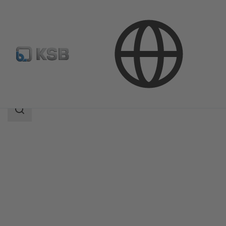
Productos
Catálogo de productos
BOAX-CBV13
Área
de
búsqueda
Área
de
búsqueda