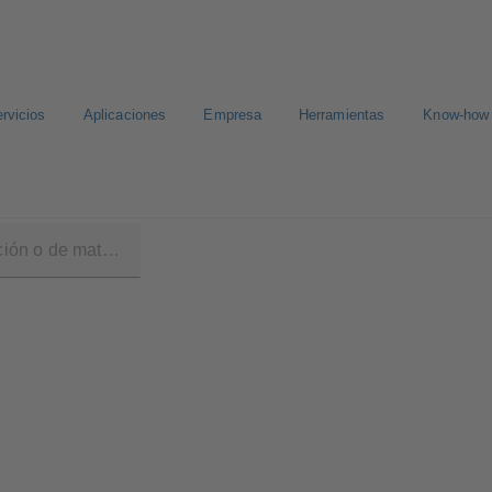
rvicios
Aplicaciones
Empresa
Herramientas
Know-how
GE2/GE3