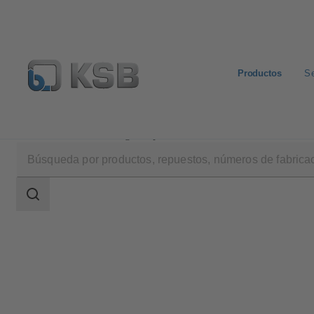
Productos
Se
Productos
Catálogo de productos
ECOLINE GE1/
Área
de
búsqueda
Área
de
búsqueda