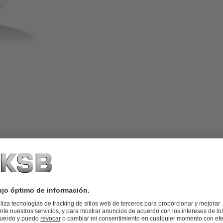
a, de elastómero EPDM o NBR, bridas