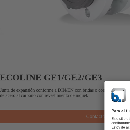
ECOLINE GE1/GE2/GE3
Junta de expansión conforme a DIN/EN con bridas o conexión roscad
de acero al carbono con revestimiento de níquel.
Contacto KSB