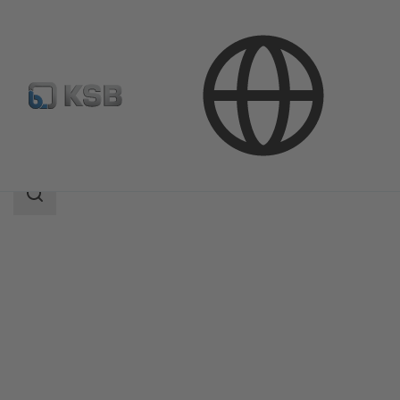
Productos
Catálogo de productos
MIL 67-68
Área
de
búsqueda
Área
de
búsqueda