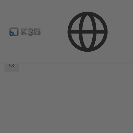
Productos
Catálogo de productos
MDX
Área
de
búsqueda
Área
de
búsqueda