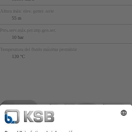
Altura máx. elev. gener. serie
55 m
Pres.serv.máx.per.imp.gen.ser.
10 bar
Temperatura del fluido máxima permitida
120 °C