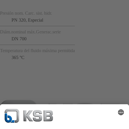
Presión nom. Carc. sist. hidr.
PN 320, Especial
Diám.nominal máx.Generac.serie
DN 700
Temperatura del fluido máxima permitida
365 °C