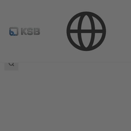
Productos
Catálogo de productos
ZTN
Área
de
búsqueda
Área
de
búsqueda