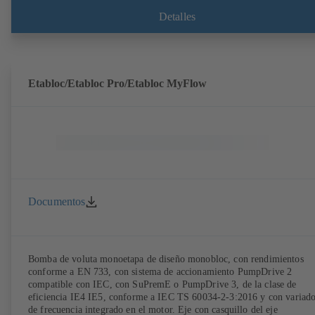
según EN 12756, eje con casquillo protector intercambiable en la zon
del cierre de eje. El diseño «back pull-out» permite un desmontaje del
Detalles
acoplamiento, de los soportes de cojinetes y del impulsor sin tener que
separar la carcasa de la bomba de las tuberías. Los puntos de montaje
son conformes a IEC 60072; las dimensiones de la superficie envolven
son conformes a DIN V 42673 (07-2011). Disponible en versión ATE
Muy adelantada a las exigencias de eficiencia de la directiva ErP.
Etabloc/Etabloc Pro/Etabloc MyFlow
Documentos
Bomba de voluta monoetapa de diseño monobloc, con rendimientos
conforme a EN 733, con sistema de accionamiento PumpDrive 2
compatible con IEC, con SuPremE o PumpDrive 3, de la clase de
eficiencia IE4 IE5, conforme a IEC TS 60034-2-3:2016 y con variad
de frecuencia integrado en el motor. Eje con casquillo del eje