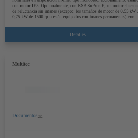
nominales en disposición in-line, tipo monobloc, accionamiento están
con motor IE3. Opcionalmente, con KSB SuPremE, un motor síncron
de reluctancia sin imanes (excepto: los tamaños de motor de 0,55 kW 
0,75 kW de 1500 rpm están equipados con imanes permanentes) con
clase de eficiencia IE4/IE5 según IEC TS 60034-30-2:2016, para su u
con sistema de regulación de velocidad de los modelos PumpDrive 2 
PumpDrive 2 Eco de KSB sin sensores de posición del rotor. Los punt
Detalles
de fijación del motor son conformes a EN 50347. Las dimensiones de 
superficie envolvente son conformes a DIN V 42673 (07-2011).
Disponible en versión ATEX.
Multitec
Documentos