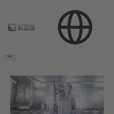
Aplicaciones
Industria
Industria del automóvil
Área
de
búsqueda
Área
de
búsqueda