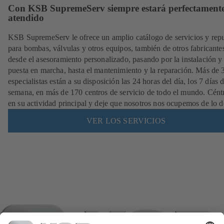
Con KSB SupremeServ siempre estará perfectament
atendido
KSB SupremeServ le ofrece un amplio catálogo de servicios y rep
para bombas, válvulas y otros equipos, también de otros fabricante
desde el asesoramiento personalizado, pasando por la instalación y
puesta en marcha, hasta el mantenimiento y la reparación. Más de
especialistas están a su disposición las 24 horas del día, los 7 días d
semana, en más de 170 centros de servicio de todo el mundo. Cént
en su actividad principal y deje que nosotros nos ocupemos de lo 
VER LOS SERVICIOS