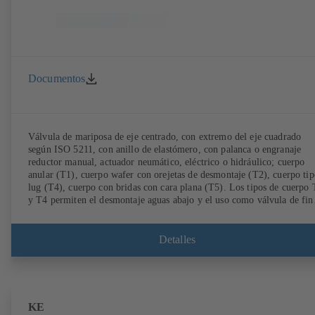
Documentos
Válvula de mariposa de eje centrado, con extremo del eje cuadrado
según ISO 5211, con anillo de elastómero, con palanca o engranaje
reductor manual, actuador neumático, eléctrico o hidráulico; cuerpo
anular (T1), cuerpo wafer con orejetas de desmontaje (T2), cuerpo tip
lug (T4), cuerpo con bridas con cara plana (T5). Los tipos de cuerpo
y T4 permiten el desmontaje aguas abajo y el uso como válvula de fin
de línea con una contrabrida. Conexiones según EN, ASME, JIS.
Detalles
KE