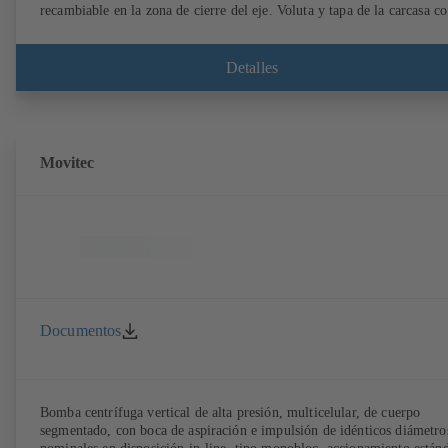
recambiable en la zona de cierre del eje. Voluta y tapa de la carcasa c
anillos de desgaste recambiables. Voluta con los pies de la bomba
soldados en las ejecuciones B, C y S. Los puntos de montaje son
conformes a IEC 60072; las dimensiones de la superficie envolvente s
Detalles
conformes a DIN V 42673 (07-2011). Disponible en versión ATEX.
Muy adelantada a las exigencias de eficiencia de la directiva ErP.
Movitec
Documentos
Bomba centrífuga vertical de alta presión, multicelular, de cuerpo
segmentado, con boca de aspiración e impulsión de idénticos diámetro