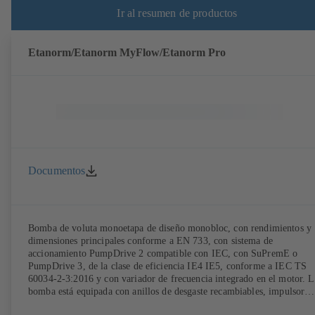
Ir al resumen de productos
Etanorm/Etanorm MyFlow/Etanorm Pro
Documentos
Bomba de voluta monoetapa de diseño monobloc, con rendimientos y
dimensiones principales conforme a EN 733, con sistema de
accionamiento PumpDrive 2 compatible con IEC, con SuPremE o
PumpDrive 3, de la clase de eficiencia IE4 IE5, conforme a IEC TS
60034-2-3:2016 y con variador de frecuencia integrado en el motor. L
bomba está equipada con anillos de desgaste recambiables, impulsor
radial cerrado con álabes curvados, cierres mecánicos simples o dobles