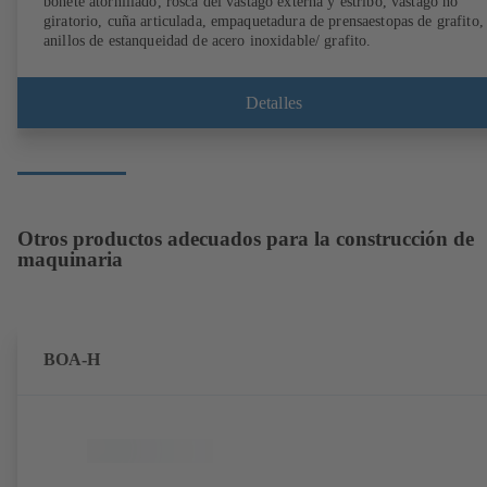
bonete atornillado, rosca del vástago externa y estribo, vástago no
giratorio, cuña articulada, empaquetadura de prensaestopas de grafito,
anillos de estanqueidad de acero inoxidable/ grafito.
Detalles
Otros productos adecuados para la construcción de
maquinaria
BOA-H