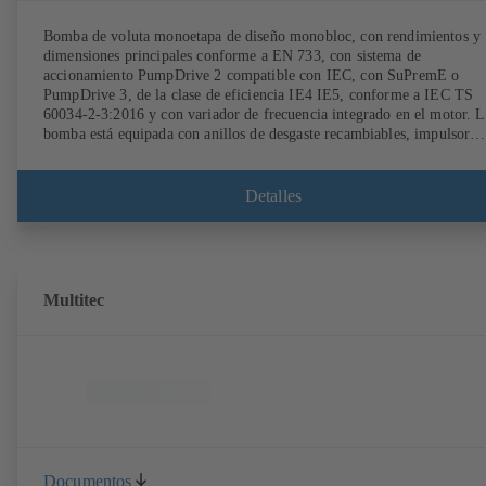
Bomba de voluta monoetapa de diseño monobloc, con rendimientos y
dimensiones principales conforme a EN 733, con sistema de
accionamiento PumpDrive 2 compatible con IEC, con SuPremE o
PumpDrive 3, de la clase de eficiencia IE4 IE5, conforme a IEC TS
60034-2-3:2016 y con variador de frecuencia integrado en el motor. L
bomba está equipada con anillos de desgaste recambiables, impulsor
radial cerrado con álabes curvados, cierres mecánicos simples o dobles
según EN 12756, eje con casquillo protector intercambiable en la zon
del cierre de eje. El diseño «back pull-out» permite un desmontaje del
Detalles
acoplamiento, de los soportes de cojinetes y del impulsor sin tener que
separar la carcasa de la bomba de las tuberías. Los puntos de montaje
son conformes a IEC 60072; las dimensiones de la superficie envolven
son conformes a DIN V 42673 (07-2011). Disponible en versión ATE
Muy adelantada a las exigencias de eficiencia de la directiva ErP.
Multitec
Documentos