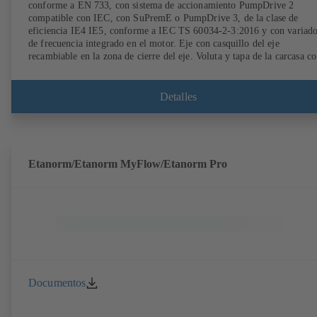
conforme a EN 733, con sistema de accionamiento PumpDrive 2
compatible con IEC, con SuPremE o PumpDrive 3, de la clase de
eficiencia IE4 IE5, conforme a IEC TS 60034-2-3:2016 y con variad
de frecuencia integrado en el motor. Eje con casquillo del eje
recambiable en la zona de cierre del eje. Voluta y tapa de la carcasa c
anillos de desgaste recambiables. Voluta con los pies de la bomba
soldados en las ejecuciones B, C y S. Los puntos de montaje son
conformes a IEC 60072; las dimensiones de la superficie envolvente s
Detalles
conformes a DIN V 42673 (07-2011). Disponible en versión ATEX.
Muy adelantada a las exigencias de eficiencia de la directiva ErP.
Etanorm/Etanorm MyFlow/Etanorm Pro
Documentos