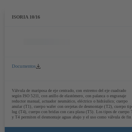
ISORIA 10/16
Documentos
Válvula de mariposa de eje centrado, con extremo del eje cuadrado
según ISO 5211, con anillo de elastómero, con palanca o engranaje
reductor manual, actuador neumático, eléctrico o hidráulico; cuerpo
anular (T1), cuerpo wafer con orejetas de desmontaje (T2), cuerpo tip
lug (T4), cuerpo con bridas con cara plana (T5). Los tipos de cuerpo
y T4 permiten el desmontaje aguas abajo y el uso como válvula de fin
de línea con una contrabrida. Conexiones según EN, ASME, JIS.