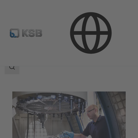
Aplicaciones
Industria
Construcción de maquinaria
Área
de
búsqueda
Área
de
búsqueda