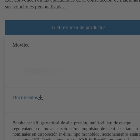
sus soluciones personalizadas.
Ir al resumen de productos
Movitec
Documentos
Bomba centrífuga vertical de alta presión, multicelular, de cuerpo
segmentado, con boca de aspiración e impulsión de idénticos diámetro
nominales en disposición in-line, tipo monobloc, accionamiento están
con motor IE3. Opcionalmente, con KSB SuPremE, un motor síncron