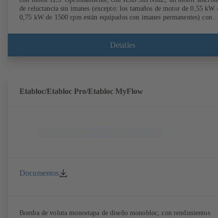
de reluctancia sin imanes (excepto: los tamaños de motor de 0,55 kW 
0,75 kW de 1500 rpm están equipados con imanes permanentes) con
clase de eficiencia IE4/IE5 según IEC TS 60034-30-2:2016, para su u
con sistema de regulación de velocidad de los modelos PumpDrive 2 
PumpDrive 2 Eco de KSB sin sensores de posición del rotor. Los punt
Detalles
de fijación del motor son conformes a EN 50347. Las dimensiones de 
superficie envolvente son conformes a DIN V 42673 (07-2011).
Disponible en versión ATEX.
Etabloc/Etabloc Pro/Etabloc MyFlow
Documentos
Bomba de voluta monoetapa de diseño monobloc, con rendimientos