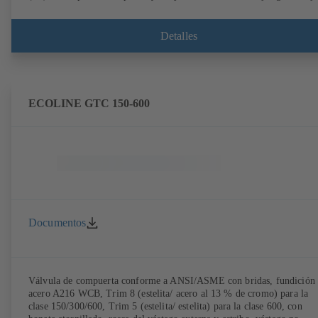
el uso como válvula de final de línea. Mariposa de fundición nodular 
acero inoxidable. Conexiones según EN.
Detalles
ECOLINE GTC 150-600
Documentos
Válvula de compuerta conforme a ANSI/ASME con bridas, fundición
acero A216 WCB, Trim 8 (estelita/ acero al 13 % de cromo) para la
clase 150/300/600, Trim 5 (estelita/ estelita) para la clase 600, con