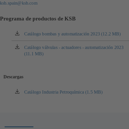
ksb.spain@ksb.com
Programa de productos de KSB
Catálogo bombas y automatización 2023 (12.2 MB)
(se
abre
en
Catálogo válvulas - actuadores - automatización 2023
(se
una
(11.1 MB)
abre
nueva
en
pestaña)
una
nueva
Descargas
pestaña)
Catálogo Industria Petroquímica (1.5 MB)
(se
abre
en
una
nueva
pestaña)