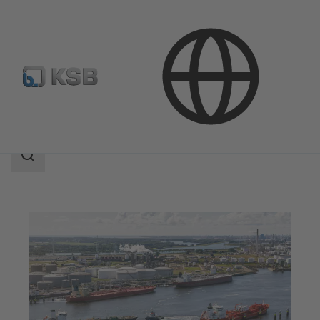
Aplicaciones
Industria Petróleo y gas
Midstream
Área
de
búsqueda
Área
de
búsqueda