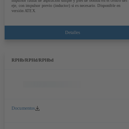
impulsor radial de aspiración simple y pies de bomba en el centro del
eje, con impulsor previo (inductor) si es necesario. Disponible en
versión ATEX.
Detalles
RPHb/RPHd/RPHbd
Documentos