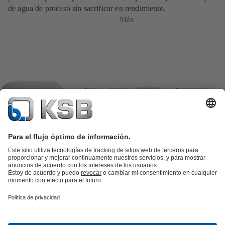
de agua de proceso sin sacrificar en rendimiento.
Más
Catálogo de productos
Repuestos KSB
SupremeServ
KSB SupremeServ: Premium service for pumps and
valves
Herramientas
Aguas residuales
Agua
Industria
Edificacion
Energía