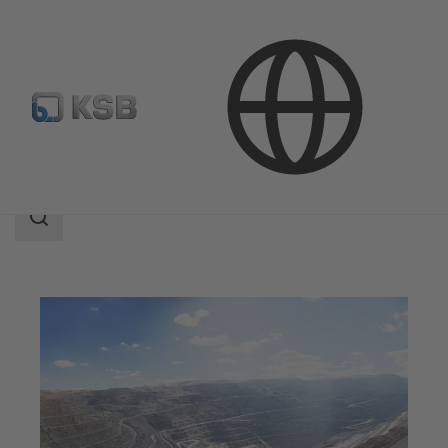
Aplicaciones
Minería
Área
de
búsqueda
Área
de
búsqueda