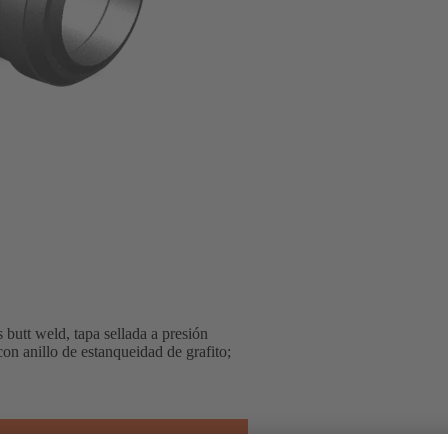
utt weld, tapa sellada a presión
, con anillo de estanqueidad de grafito;