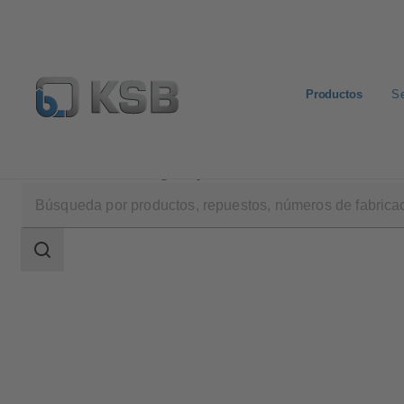
Productos
Se
Productos
Catálogo de productos
SICCA 900-3600
Área
de
búsqueda
Área
de
búsqueda