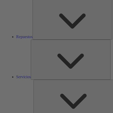
R
Repuestos
Ser
Servicios
S