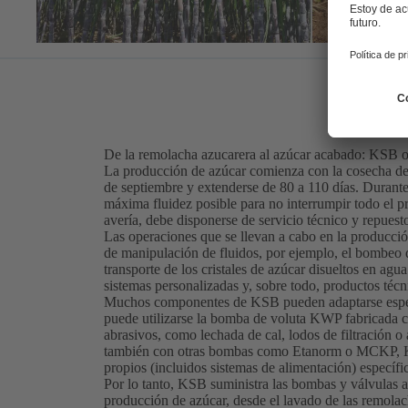
De la remolacha azucarera al azúcar acabado: KSB o
La producción de azúcar comienza con la cosecha de 
de septiembre y extenderse de 80 a 110 días. Durante 
máxima fluidez posible para no interrumpir todo el 
avería, debe disponerse de servicio técnico y repues
Las operaciones que se llevan a cabo en la producc
de manipulación de fluidos, por ejemplo, el bombeo de
transporte de los cristales de azúcar disueltos en ag
sistemas personalizadas y, sobre todo, productos téc
Muchos componentes de KSB pueden adaptarse específi
puede utilizarse la bomba de voluta KWP fabricada co
abrasivos, como lechada de cal, lodos de filtración 
también con otras bombas como Etanorm o MCKP, KS
propios (incluidos sistemas de alimentación) específi
Por lo tanto, KSB suministra las bombas y válvulas 
producción de azúcar, desde el lavado de las remolach