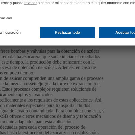
frece bombas y válvulas para la obtención de azúcar
remolacha azucarera, que suele iniciarse a mediados
este tiempo, la producción debe transcurrir con la
proceso de obtención de azúcar. Además, en caso de
tos en poco tiempo.
ión de azúcar comprenden una amplia gama de procesos
 la mezcla cossette/jugo a la torre de extracción o el
ua. Estos procesos complejos requieren soluciones de
nicamente aptos y avanzados.
camente a los requisitos de estas aplicaciones. Así,
n materiales especiales para transportar fluidos
o agua de lavado contaminada. Para combinar con esta, y
B ofrece cierres mecánicos de diseño y fabricación
camente adaptados para esta aplicación.
adecuadas para cada operación del proceso de
as hasta la extracción del azúcar y su cristalización.