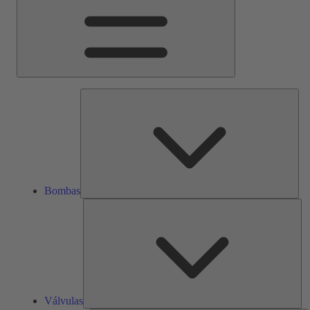
Bom
Bombas
Vál
Válvulas