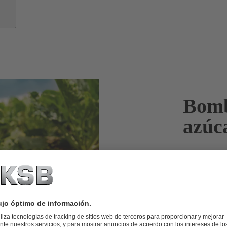
Bomb
azúc
KSB ofrece t
para los pro
Gracias a su 
posición de o
proceso.