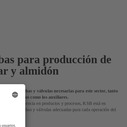
as para producción de
ar y almidón
odas las bombas y válvulas necesarias para este sector, tanto
cesos primarios como los auxiliares.
dilatada experiencia en productos y procesos, KSB está en
frecer las bombas y válvulas adecuadas para cada operación del