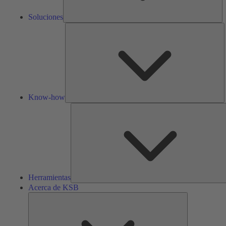
Soluciones
K
h
Know-how
Herramientas
Acerca de KSB
Acerca
de
KSB