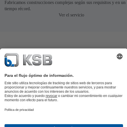
Fabricamos construcciones complejas según sus requisitos y en un
tiempo récord.
Ver el servicio
Catálogo de productos
Repuestos KSB
SupremeServ
KSB SupremeServ: Premium service for pumps and
valves
Herramientas
Aguas residuales
Agua
Industria
Edificacion
Energía