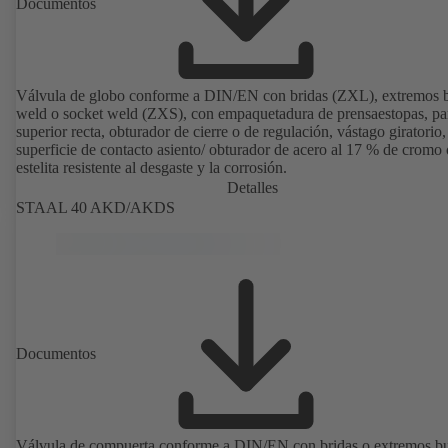
Documentos
Válvula de globo conforme a DIN/EN con bridas (ZXL), extremos b
weld o socket weld (ZXS), con empaquetadura de prensaestopas, pa
superior recta, obturador de cierre o de regulación, vástago giratorio,
superficie de contacto asiento/ obturador de acero al 17 % de cromo 
estelita resistente al desgaste y la corrosión.
Detalles
STAAL 40 AKD/AKDS
Documentos
Válvula de compuerta conforme a DIN/EN con bridas o extremos bu