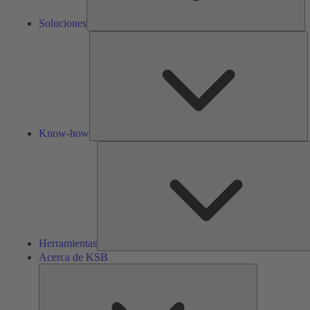
Soluciones
K
h
Know-how
Herramientas
Acerca de KSB
Acerca
de
KSB