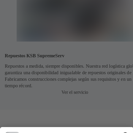
Repuestos KSB SupremeServ
Repuestos a medida, siempre disponibles. Nuestra red logística glo
garantiza una disponibilidad inigualable de repuestos originales d
Fabricamos construcciones complejas según sus requisitos y en un
tiempo récord.
Ver el servicio