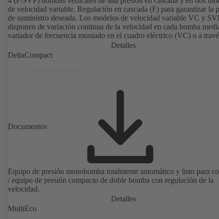
4 (F/SVP) bombas verticales de alta presión en cascada y en dos mo
de velocidad variable. Regulación en cascada (F) para garantizar la 
de suministro deseada. Los modelos de velocidad variable VC y SV
disponen de variación continua de la velocidad en cada bomba media
variador de frecuencia montado en el cuadro eléctrico (VC) o a travé
sistema de regulación de velocidad PumpDrive y KSB SuPremE (S
Detalles
para un control totalmente electrónico de la presión de suministro
DeltaCompact
requerida. Automatizado con KSB BoosterCommand Pro.
Documentos
Equipo de presión monobomba totalmente automático y listo para co
/ equipo de presión compacto de doble bomba con regulación de la
velocidad.
Detalles
MultiEco