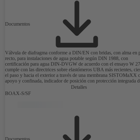
Documentos
Válvula de diafragma conforme a DIN/EN con bridas, con alma en 
recto, para instalaciones de agua potable según DIN 1988, con
certificación para agua DIN-DVGW de acuerdo con el ensayo W 27
cumple con las directrices sobre elastómeros UBA más recientes, cie
el paso y hacia el exterior a través de una membrana SISTOMaXX 
apoyo y confinada, indicador de posición con protección integrada d
husillo, los componentes funcionales sin contacto con el fluido de
Detalles
operación no requieren mantenimiento.
BOAX-S/SF
Documentos