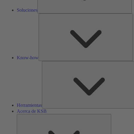
Soluciones
K
h
Know-how
Herramientas
Acerca de KSB
Acerca
de
KSB