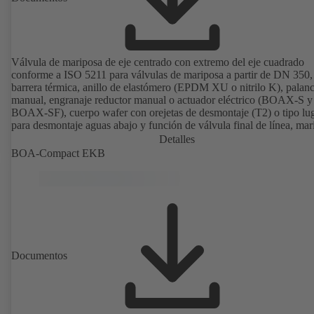
Válvula de mariposa de eje centrado con extremo del eje cuadrado
conforme a ISO 5211 para válvulas de mariposa a partir de DN 350,
barrera térmica, anillo de elastómero (EPDM XU o nitrilo K), palan
manual, engranaje reductor manual o actuador eléctrico (BOAX-S y
BOAX-SF), cuerpo wafer con orejetas de desmontaje (T2) o tipo lu
para desmontaje aguas abajo y función de válvula final de línea, mar
de acero inoxidable 1.4308, conexiones según EN.
Detalles
BOA-Compact EKB
Documentos