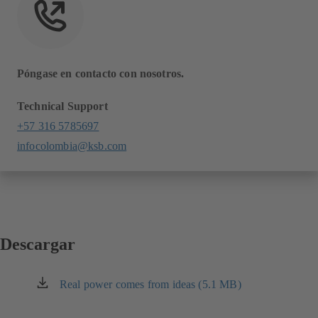
Póngase en contacto con nosotros.
Technical Support
+57 316 5785697
infocolombia@ksb.com
Descargar
Real power comes from ideas (5.1 MB)
(se
abre
en