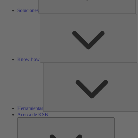
Soluciones
K
h
Know-how
Herramientas
Acerca de KSB
Acerca
de
KSB