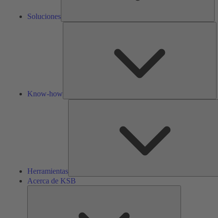
Soluciones
K
h
Know-how
Herramientas
Acerca de KSB
Acerca
de
KSB