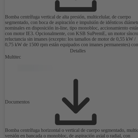
Bomba centrífuga vertical de alta presión, multicelular, de cuerpo
segmentado, con boca de aspiración e impulsión de idénticos diámet
nominales en disposición in-line, tipo monobloc, accionamiento está
con motor IE3. Opcionalmente, con KSB SuPremE, un motor síncr
reluctancia sin imanes (excepto: los tamaños de motor de 0,55 kW /
0,75 kW de 1500 rpm están equipados con imanes permanentes) con
de eficiencia IE4/IE5 según IEC TS 60034-30-2:2016, para su uso 
Detalles
sistema de regulación de velocidad de los modelos PumpDrive 2 o
Multitec
PumpDrive 2 Eco de KSB sin sensores de posición del rotor. Los pu
de fijación del motor son conformes a EN 50347. Las dimensiones d
superficie envolvente son conformes a DIN V 42673 (07-2011).
Disponible en versión ATEX.
Documentos
Bomba centrífuga horizontal o vertical de cuerpo segmentado, multic
versión en bancada o monobloc, de aspiración axial o radial, con