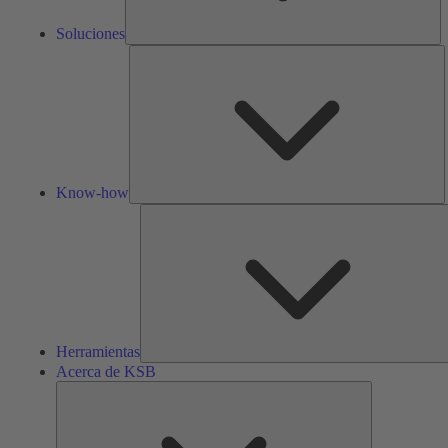
Soluciones
K
h
Know-how
Herramientas
Acerca de KSB
Acerca
de
KSB