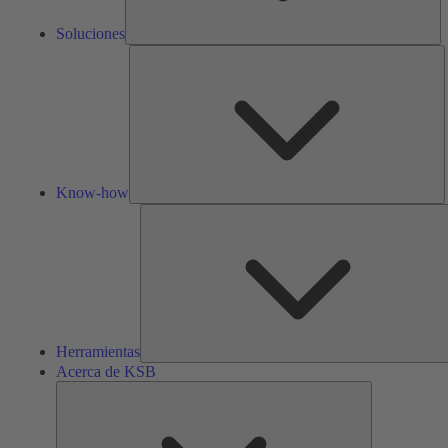
Soluciones
K
h
Know-how
Herramientas
Acerca de KSB
Acerca
de
KSB