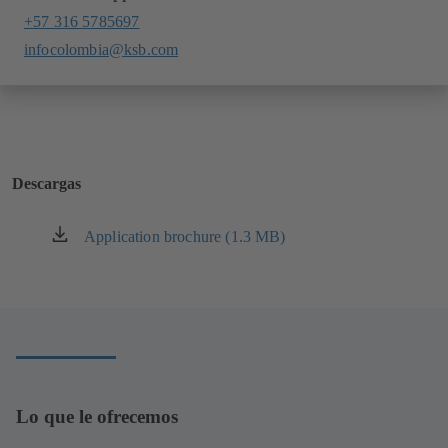
+57 316 5785697
infocolombia@ksb.com
Descargas
Application brochure (1.3 MB)
(se
abre
en
una
nueva
pestaña)
Lo que le ofrecemos