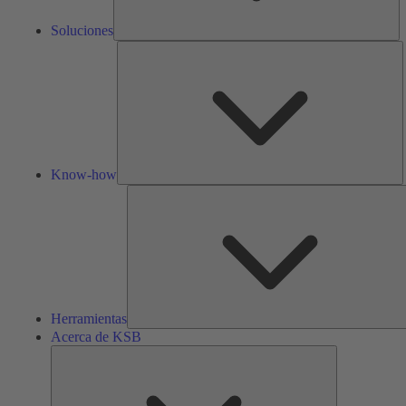
Soluciones
K
h
Know-how
Herramientas
Acerca de KSB
Acerca
de
KSB