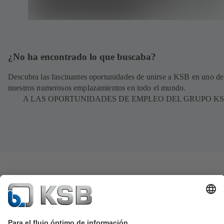
¿No ha encontrado lo que buscaba?
Descubra las fascinantes oportunidades de unirse a KSB en uno de
nuestros numerosos emplazamientos en todo el mundo.
A LAS OPORTUNIDADES DE EMPLEO DEL GRUPO K