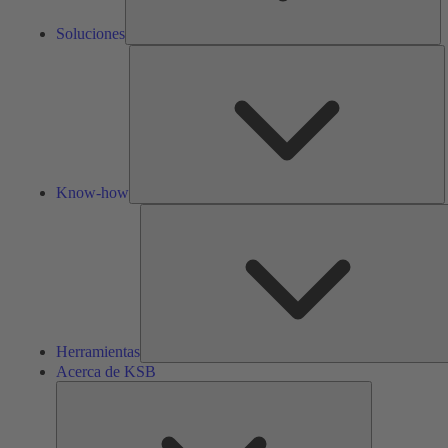
Soluciones
K
h
Know-how
Herramientas
Acerca de KSB
Acerca
de
KSB