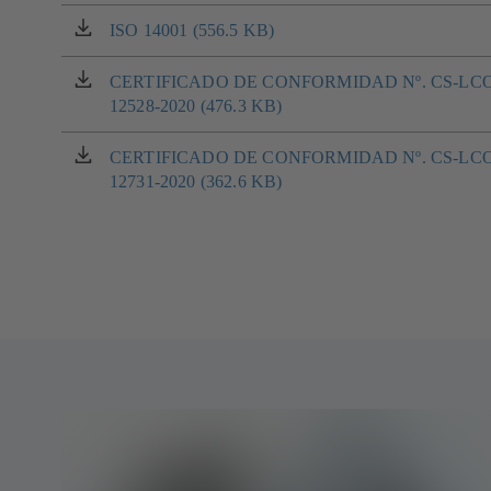
abre
nueva
en
ISO 14001 (556.5 KB)
(se
pestaña)
una
abre
nueva
en
CERTIFICADO DE CONFORMIDAD Nº. CS-LCO
(se
pestaña)
una
12528-2020 (476.3 KB)
abre
nueva
en
pestaña)
una
CERTIFICADO DE CONFORMIDAD Nº. CS-LCO
(se
nueva
12731-2020 (362.6 KB)
abre
pestaña)
en
una
nueva
pestaña)