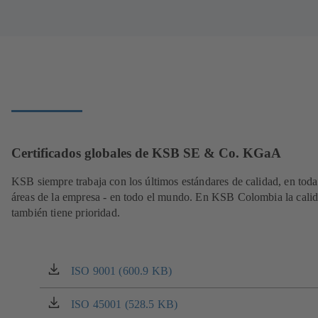
Certificados globales de KSB SE & Co. KGaA
KSB siempre trabaja con los últimos estándares de calidad, en toda
áreas de la empresa - en todo el mundo. En KSB Colombia la cali
también tiene prioridad.
ISO 9001 (600.9 KB)
(se
abre
en
ISO 45001 (528.5 KB)
(se
una