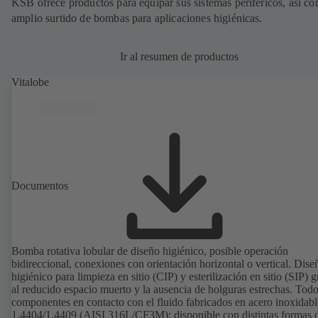
KSB ofrece productos para equipar sus sistemas periféricos, así c
amplio surtido de bombas para aplicaciones higiénicas.
Ir al resumen de productos
Vitalobe
Documentos
Bomba rotativa lobular de diseño higiénico, posible operación
bidireccional, conexiones con orientación horizontal o vertical. Dise
higiénico para limpieza en sitio (CIP) y esterilización en sitio (SIP) g
al reducido espacio muerto y la ausencia de holguras estrechas. Todo
componentes en contacto con el fluido fabricados en acero inoxidabl
1.4404/1.4409 (AISI 316L/CF3M); disponible con distintas formas 