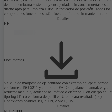
forma en Y, en T o multipuerto, cierre en el paso y hacia el exterior a
de una membrana sostenida y encapsulada, sin zonas muertas, esteril
diseño apto para limpieza CIP/SIP, indicador de posición. Todos los
componentes funcionales están fuera del fluido; sin mantenimiento.
Detalles
KE
Documentos
Válvula de mariposa de eje centrado con extremo del eje cuadrado
conforme a ISO 5211 y anillo de PFA. Con palanca manual, engrana
reductor manual y actuador neumático o eléctrico. Con cuerpo anula
tipo lug (T4) o en forma de perfil en U con cara resaltada (T6).
Conexiones posibles según EN, ASME, JIS.
Detalles
MIL 21000