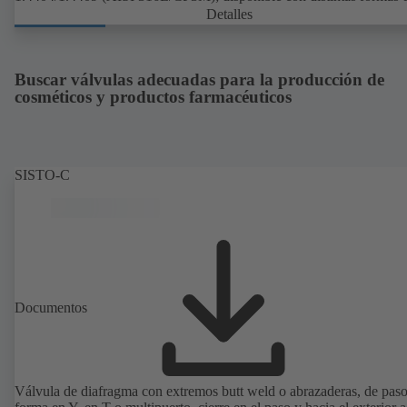
rotor, cierres del eje y conexiones de proceso. Instalación como grup
Detalles
motobomba con engranaje y motor normalizado. Los elastómeros de
bomba cumplen las normas de la FDA y son conformes a EN 1935/
Disponibilidad de accesorios (entre otros): carretilla, carcasa o tapas 
carcasa calefactables y protección contra sobrepresión. Disponible e
Buscar válvulas adecuadas para la producción de
versión ATEX.
cosméticos y productos farmacéuticos
SISTO-C
Documentos
Válvula de diafragma con extremos butt weld o abrazaderas, de paso