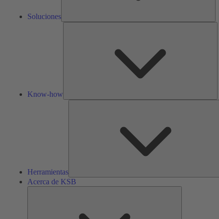
Soluciones
K
h
Know-how
Herramientas
Acerca de KSB
Acerca
de
KSB