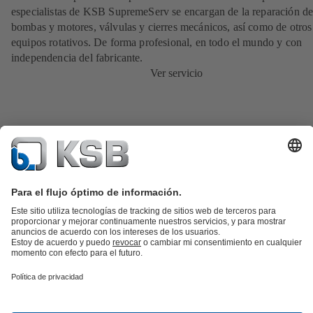
especialistas de KSB SupremeServ se encargan de la reparación de
bombas y motores, válvulas y cierres mecánicos, así como de otros
equipos rotativos. De forma profesional, en todo el mundo y con
independencia del fabricante.
Ver servicio
Catálogo de productos
Repuestos KSB
SupremeServ
KSB SupremeServ: Premium service for pumps and
valves
Herramientas
Aguas residuales
Agua
Industria
Edificacion
Energía