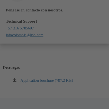
Póngase en contacto con nosotros.
Technical Support
+57 316 5785697
infocolombia@ksb.com
Descargas
Application brochure (797.2 KB)
(se
abre
en
una
nueva
pestaña)