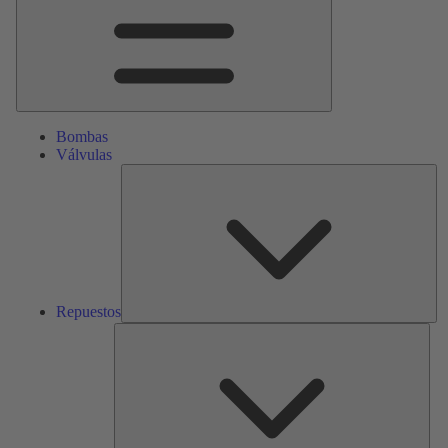
Bombas
Válvulas
Re
Repuestos
Serv