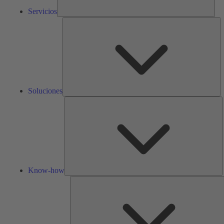
Servicios
So
Soluciones
K
h
Know-how