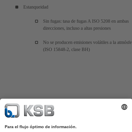
Estanqueidad
Sin fugas: tasa de fugas A ISO 5208 en ambas
direcciones, incluso a altas presiones
No se producen emisiones volátiles a la atmósfe
(ISO 15848-2, clase BH)