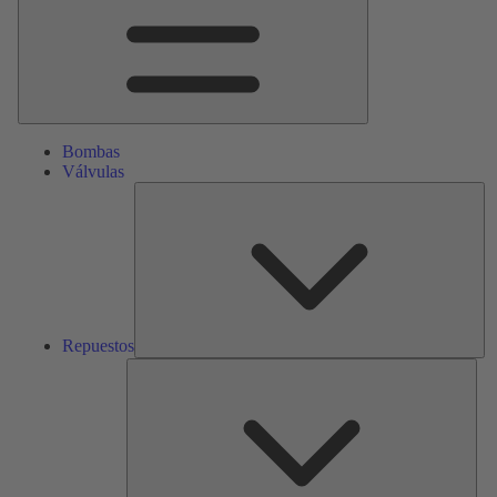
Bombas
Válvulas
Re
Repuestos
Serv