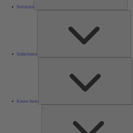
Servicios
So
Soluciones
K
h
Know-how