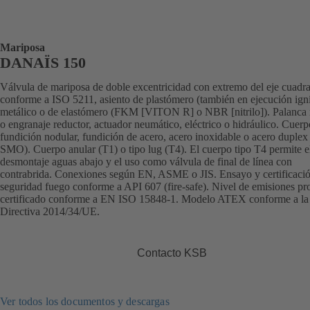
Mariposa
DANAÏS 150
Válvula de mariposa de doble excentricidad con extremo del eje cuadr
conforme a ISO 5211, asiento de plastómero (también en ejecución ign
metálico o de elastómero (FKM [VITON R] o NBR [nitrilo]). Palanca
o engranaje reductor, actuador neumático, eléctrico o hidráulico. Cuerp
fundición nodular, fundición de acero, acero inoxidable o acero duplex
SMO). Cuerpo anular (T1) o tipo lug (T4). El cuerpo tipo T4 permite e
desmontaje aguas abajo y el uso como válvula de final de línea con
contrabrida. Conexiones según EN, ASME o JIS. Ensayo y certificaci
seguridad fuego conforme a API 607 (fire-safe). Nivel de emisiones p
certificado conforme a EN ISO 15848-1. Modelo ATEX conforme a la
Directiva 2014/34/UE.
Contacto KSB
Ver todos los documentos y descargas