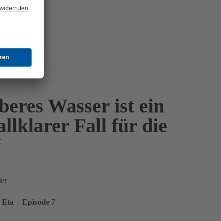
beres Wasser ist ein
allklarer Fall für die
“
ler
 Eta – Episode 7