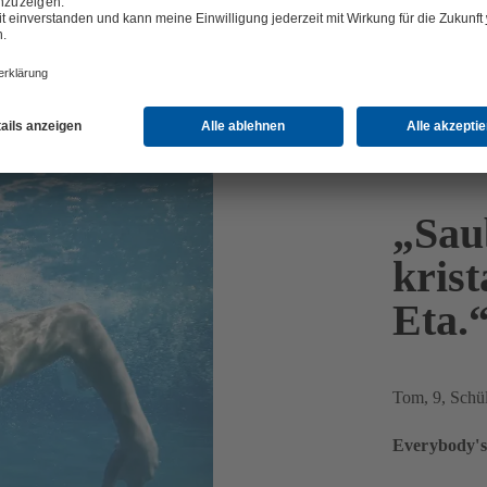
„Sau
krist
Eta.
Tom, 9, Schü
Everybody's