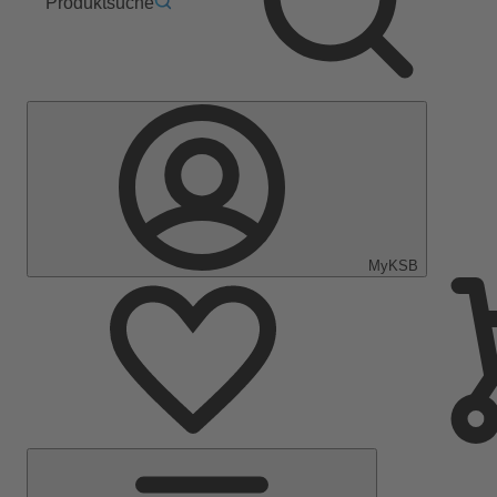
Produktsuche
MyKSB
Hauptmenü