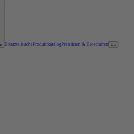
Ersatzteilsuche
Produktkatalog
Preislisten & Broschüren
en
DE