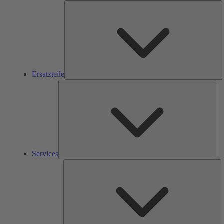
E
Ersatzteile
Ser
Services
L