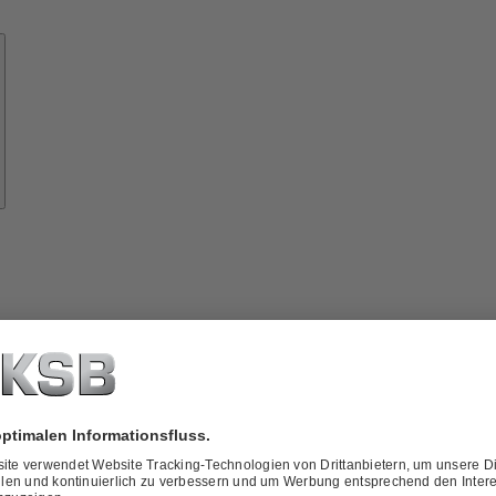
Know-
how
ber
KSB