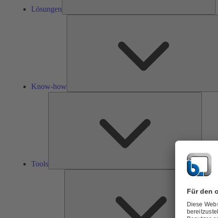
Lösungen
Know-how
Tools
Tools
Ü