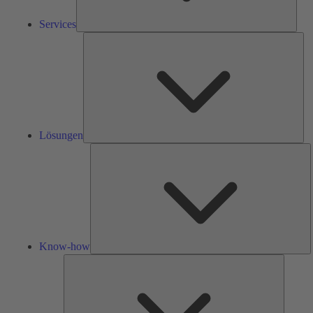
Services
Lös
Lösungen
K
h
Know-how
Tools