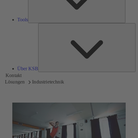
Tools
Üb
K
Über KSB
Kontakt
Lösungen
Industrietechnik