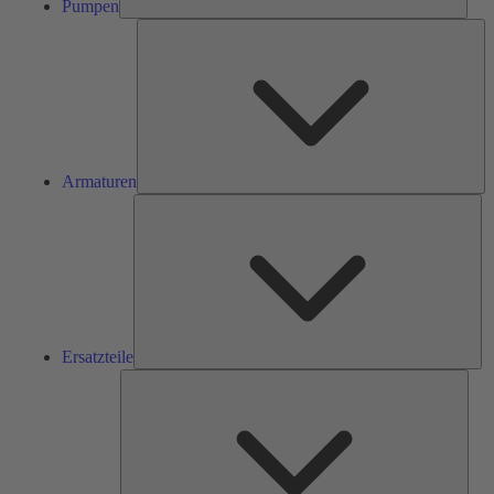
Pumpen
Ar
Armaturen
Ers
Ersatzteile
Serv