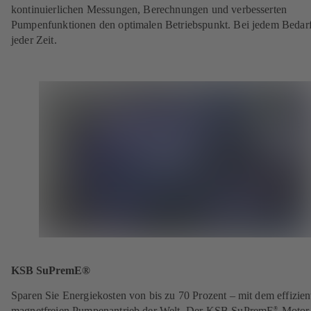
kontinuierlichen Messungen, Berechnungen und verbesserten
Pumpenfunktionen den optimalen Betriebspunkt. Bei jedem Bedar
jeder Zeit.
KSB SuPremE®
Sparen Sie Energiekosten von bis zu 70 Prozent – mit dem effizien
magnetfreien Pumpenantrieb der Welt. Der KSB SuPremE
-Motor 
®