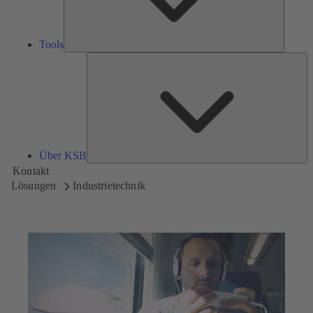
Tools
Üb
K
Über KSB
Kontakt
Lösungen
Industrietechnik