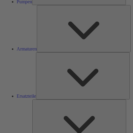
Pumpen
Ar
Armaturen
Ers
Ersatzteile
Serv