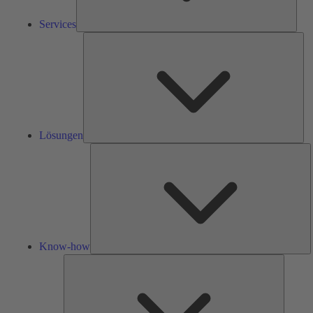
Services
Lös
Lösungen
K
h
Know-how
Tools