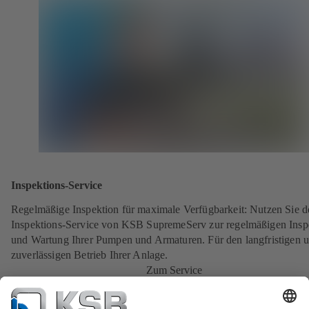
Inspektions-Service
Regelmäßige Inspektion für maximale Verfügbarkeit: Nutzen Sie d
Inspektions-Service von KSB SupremeServ zur regelmäßigen Insp
und Wartung Ihrer Pumpen und Armaturen. Für den langfristigen 
zuverlässigen Betrieb Ihrer Anlage.
Zum Service