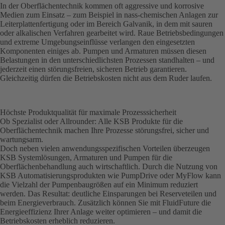
In der Oberflächentechnik kommen oft aggressive und korrosive
Medien zum Einsatz – zum Beispiel in nass-chemischen Anlagen zur
Leiterplattenfertigung oder im Bereich Galvanik, in dem mit sauren
oder alkalischen Verfahren gearbeitet wird. Raue Be­triebsbedingungen
und extreme Umgebungseinflüsse verlangen den eingesetzten
Komponenten einiges ab. Pumpen und Armaturen müssen diesen
Belastungen in den unterschiedlichsten Prozessen standhalten – und
jederzeit einen störungsfreien, sicheren Betrieb garantieren.
Gleichzeitig dürfen die Betriebskosten nicht aus dem Ruder laufen.
Höchste Produktqualität für maximale Prozesssicherheit
Ob Spezialist oder Allrounder: Alle KSB Produkte für die
Oberflächentechnik machen Ihre Prozesse störungsfrei, sicher und
wartungsarm.
Doch neben vielen anwendungsspezifischen Vorteilen überzeugen
KSB Systemlösungen, Armaturen und Pumpen für die
Oberflächenbehandlung auch wirtschaftlich. Durch die Nutzung von
KSB Automatisierungsprodukten wie PumpDrive oder MyFlow kann
die Vielzahl der Pumpenbaugrößen auf ein Minimum reduziert
werden. Das Resultat: deutliche Einsparungen bei Reserveteilen und
beim Energieverbrauch. Zusätzlich können Sie mit FluidFuture die
Energieeffizienz Ihrer Anlage weiter optimieren – und damit die
Betriebskosten erheblich reduzieren.