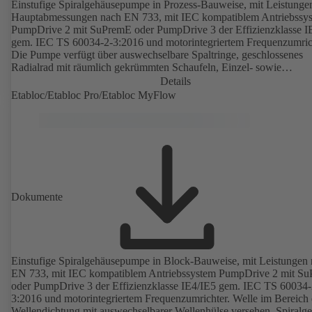
Einstufige Spiralgehäusepumpe in Prozess-Bauweise, mit Leistunge
Hauptabmessungen nach EN 733, mit IEC kompatiblem Antriebssy
PumpDrive 2 mit SuPremE oder PumpDrive 3 der Effizienzklasse I
gem. IEC TS 60034-2-3:2016 und motorintegriertem Frequenzumric
Die Pumpe verfügt über auswechselbare Spaltringe, geschlossenes
Radialrad mit räumlich gekrümmten Schaufeln, Einzel- sowie
Doppelgleitringdichtungen nach EN 12756, Welle im Bereich der
Details
Wellendichtung mit auswechselbarer Wellenschutzhülse. Die
Etabloc/Etabloc Pro/Etabloc MyFlow
Prozessbauweise ermöglicht eine Demontage der Kupplung, der
Lagerträger und des Laufrads, ohne dass das Pumpengehäuse von d
Rohrleitungen getrennt werden muss. Befestigungspunkte entsprech
IEC 60072, Hüllmaße gemäß DIN V 42673 (07-2011). ATEX-
Ausführung erhältlich. Den Effizienzanforderungen der ErP Richtlin
weit voraus.
Dokumente
Einstufige Spiralgehäusepumpe in Block-Bauweise, mit Leistungen
EN 733, mit IEC kompatiblem Antriebssystem PumpDrive 2 mit S
oder PumpDrive 3 der Effizienzklasse IE4/IE5 gem. IEC TS 60034-
3:2016 und motorintegriertem Frequenzumrichter. Welle im Bereich 
Wellendichtung mit auswechselbarer Wellenhülse versehen. Spiralg