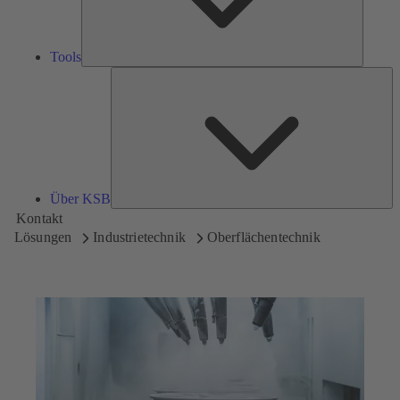
Tools
Üb
K
Über KSB
Kontakt
Lösungen
Industrietechnik
Oberflächentechnik