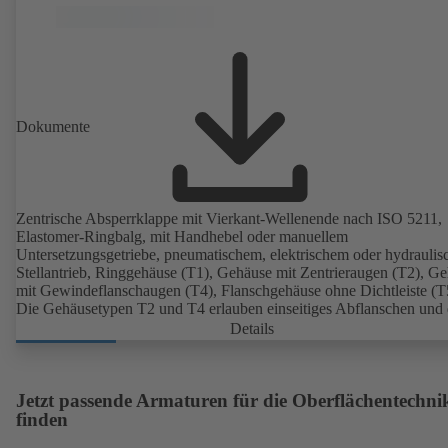
Dokumente
Zentrische Absperrklappe mit Vierkant-Wellenende nach ISO 5211,
Elastomer-Ringbalg, mit Handhebel oder manuellem
Untersetzungsgetriebe, pneumatischem, elektrischem oder hydrauli
Stellantrieb, Ringgehäuse (T1), Gehäuse mit Zentrieraugen (T2), G
mit Gewindeflanschaugen (T4), Flanschgehäuse ohne Dichtleiste (T
Die Gehäusetypen T2 und T4 erlauben einseitiges Abflanschen und
Einbau als Endarmatur mit Gegenflansch. Anschlüsse nach EN, A
Details
JIS.
Jetzt passende Armaturen für die Oberflächentechni
finden