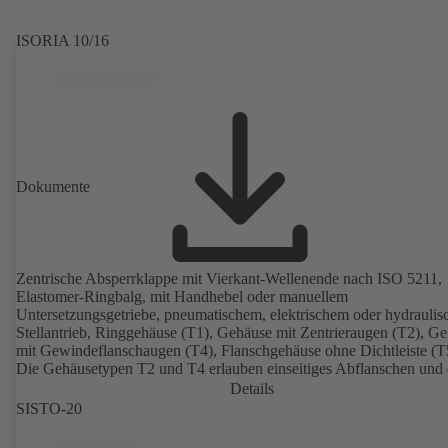
ISORIA 10/16
Dokumente
Zentrische Absperrklappe mit Vierkant-Wellenende nach ISO 5211,
Elastomer-Ringbalg, mit Handhebel oder manuellem
Untersetzungsgetriebe, pneumatischem, elektrischem oder hydrauli
Stellantrieb, Ringgehäuse (T1), Gehäuse mit Zentrieraugen (T2), G
mit Gewindeflanschaugen (T4), Flanschgehäuse ohne Dichtleiste (T
Die Gehäusetypen T2 und T4 erlauben einseitiges Abflanschen und
Einbau als Endarmatur mit Gegenflansch. Anschlüsse nach EN, A
Details
JIS.
SISTO-20