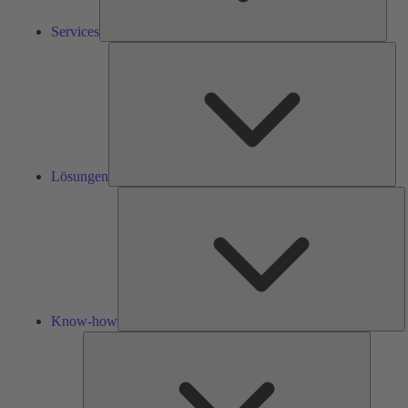
Services
Lös
Lösungen
K
h
Know-how
Tools