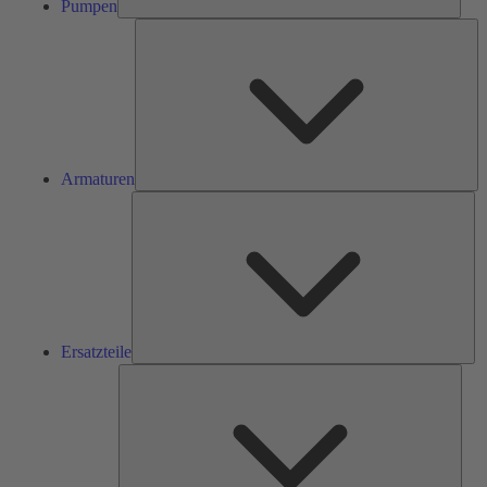
Pumpen
Ar
Armaturen
Ers
Ersatzteile
Serv