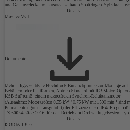
und Gehäusedeckel mit auswechselbaren Spaltringen. Spiralgehäuse
angegossenen Pumpenfüßen bei B-, C- und S Ausführung.
Details
Befestigungspunkte entsprechend IEC 60072, Hüllmaße gemäß
Movitec VCI
DIN V 42673 (07-2011). ATEX-Ausführung erhältlich. Den
Effizienzanforderungen der ErP Richtlinien weit voraus.
Dokumente
Mehrstufige, vertikale Hochdruck-Eintauchpumpe zur Montage auf
Behältern oder Plattformen, Antrieb Standard mit IE3 Motor. Option
KSB SuPremE, einem magnetfreien Synchron-Reluktanzmotor
(Ausnahme: Motorgrößen 0,55 kW / 0,75 kW mit 1500 min⁻¹ sind m
Permanentmagneten ausgeführt) der Effizienzklasse IE4/IE5 gemäß
TS 60034-30-2: 2016, für den Betrieb am Drehzahlregelsystem Ty
PumpDrive 2 oder KSB PumpDrive 2 Eco ohne Rotorlagegeber.
Details
ISORIA 10/16