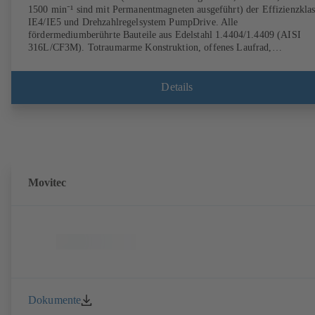
1500 min⁻¹ sind mit Permanentmagneten ausgeführt) der Effizienzklas
IE4/IE5 und Drehzahlregelsystem PumpDrive. Alle
fördermediumberührte Bauteile aus Edelstahl 1.4404/1.4409 (AISI
316L/CF3M). Totraumarme Konstruktion, offenes Laufrad,
elektropolierte Oberfläche, mit hervorragendem Wirkungsgrad.
Hygienische Konstruktion für rückstandslose Reinigung (CIP/SIP-fähi
vom TNO-Institut nach EHEDG-Richtlinien zertifiziert. Alle Werksto
Details
sind FDA-konform und entsprechen der EN 1935/2004. Als Zubehör
unter anderem auch Transportwagen erhältlich. ATEX-Ausführung
erhältlich.
Movitec
Dokumente