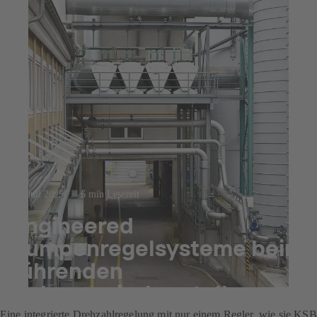
23. Juli 2025
6 min Lesezeit
Engineered
Pumpenregelsysteme beim
führenden
Dekorpapierhersteller
Eine integrierte Drehzahlregelung mit nur einem Regler, wie sie KSB