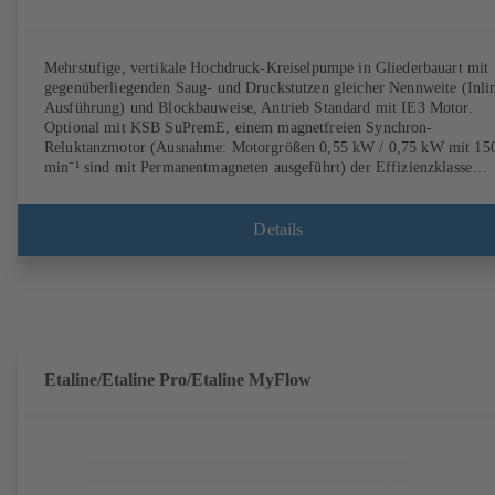
Mehrstufige, vertikale Hochdruck-Kreiselpumpe in Gliederbauart mit
gegenüberliegenden Saug- und Druckstutzen gleicher Nennweite (Inli
Ausführung) und Blockbauweise, Antrieb Standard mit IE3 Motor.
Optional mit KSB SuPremE, einem magnetfreien Synchron-
Reluktanzmotor (Ausnahme: Motorgrößen 0,55 kW / 0,75 kW mit 15
min⁻¹ sind mit Permanentmagneten ausgeführt) der Effizienzklasse
IE4/IE5 gemäß IEC TS 60034-30-2: 2016, für den Betrieb am
Drehzahlregelsystem Typ KSB PumpDrive 2 oder KSB PumpDrive 2
Eco ohne Rotorlagegeber. Befestigungspunkte entsprechend EN 50347
Details
Hüllmaße gemäß DIN V 42673 (07-2011). ATEX-Ausführung
erhältlich.
Etaline/Etaline Pro/Etaline MyFlow