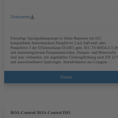
Dokumente
Einstufige Spiralgehäusepumpe in Inline-Bauweise mit IEC
kompatiblem Antriebssystem PumpDrive 2 mit SuPremE oder
PumpDrive 3 der Effizienzklasse IE4/IE5 gem. IEC TS 60034-2-3:2
und motorintegriertem Frequenzumrichter, Pumpen- und Motorwelle
sind starr verbunden, mit ungekühlter Gleitringdichtung nach EN 127
und auswechselbaren Spaltringen. Antriebslaterne aus Grauguss.
Befestigungspunkte entsprechend IEC 60072, Hüllmaße gemäß
DIN V 42673 (07-2011). ATEX-Ausführung erhältlich. Den
Effizienzanforderungen der ErP Richtlinien weit voraus.
Details
BOA-Control/ BOA‑Control IMS