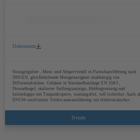
Dokumente
Strangregulier-, Mess- und Absperrventil in Flanschausführung nach
DIN/EN, gleichbleibende Messgenauigkeit unabhängig von
Differenzdrücken. Gehäuse in Standardbaulänge EN 558/1,
Drosselkegel, skalierter Stellungsanzeige, Hubbegrenzung und
Isolierkappe mit Taupunktsperre, wartungsfrei, voll isolierbar. Auch a
DVGW-zertifizierte Trinkwasserausführung mit elektrostatischer
Kunststoffbeschichtung (EKB) verfügbar. Mit integrierter
Ultraschallsensorik, ohne Mediumberührung. Stationäres Monitoring
mittels BOATRONIC 100 MOD (24V AC/DC, Modbus) von
Details
Strömungsrichtung, Volumenstrom und Temperatur sowie optionale
Erfassung von Vor- und Rücklauftemperatur sowie Leistung und
Wärmemenge. Mobile Messung von Strömungsrichtung, Volumenstro
und Temperatur mittels Messcomputer BOATRONIC 100 (Akku).