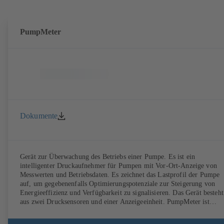
PumpMeter
Dokumente
Gerät zur Überwachung des Betriebs einer Pumpe. Es ist ein
intelligenter Druckaufnehmer für Pumpen mit Vor-Ort-Anzeige von
Messwerten und Betriebsdaten. Es zeichnet das Lastprofil der Pumpe
auf, um gegebenenfalls Optimierungspotenziale zur Steigerung von
Energieeffizienz und Verfügbarkeit zu signalisieren. Das Gerät besteht
aus zwei Drucksensoren und einer Anzeigeeinheit. PumpMeter ist
werksseitig komplett montiert und für die jeweilige Pumpe parametrie
Es wird über einen M12-Steckverbinder angeschlossen und ist sofort