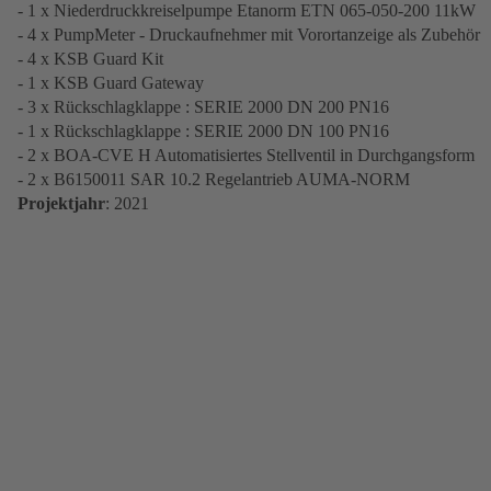
- 1 x Niederdruckkreiselpumpe Etanorm ETN 065-050-200 11kW
- 4 x PumpMeter - Druckaufnehmer mit Vorortanzeige als Zubehör
- 4 x KSB Guard Kit
- 1 x KSB Guard Gateway
- 3 x Rückschlagklappe : SERIE 2000 DN 200 PN16
- 1 x Rückschlagklappe : SERIE 2000 DN 100 PN16
- 2 x BOA-CVE H Automatisiertes Stellventil in Durchgangsform
- 2 x B6150011 SAR 10.2 Regelantrieb AUMA-NORM
Projektjahr
: 2021