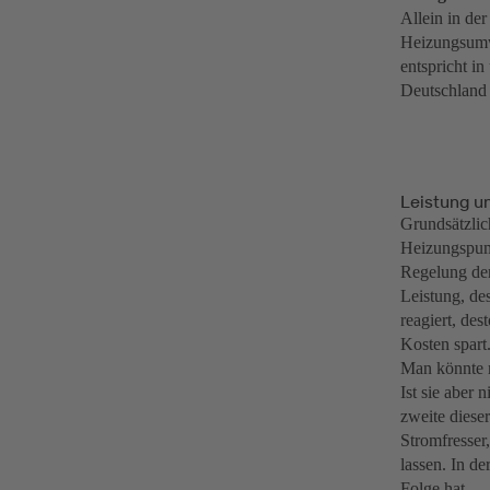
Allein in de
Heizungsumw
entspricht i
Deutschland 
Leistung u
Grundsätzlic
Heizungspump
Regelung dem 
Leistung, de
reagiert, de
Kosten spart
Man könnte m
Ist sie aber 
zweite diese
Stromfresser,
lassen. In d
Folge hat.