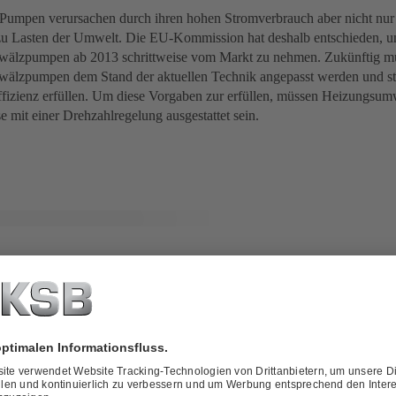
Pumpen verursachen durch ihren hohen Stromverbrauch aber nicht nur
u Lasten der Umwelt. Die EU-Kommission hat deshalb entschieden, u
älzpumpen ab 2013 schrittweise vom Markt zu nehmen. Zukünftig m
älzpumpen dem Stand der aktuellen Technik angepasst werden und s
ffizienz erfüllen. Um diese Vorgaben zur erfüllen, müssen Heizungs
e mit einer Drehzahlregelung ausgestattet sein.
on der Calio S ist Dynamic Control bereits integriert – damit
elektrische Energie einsparen. (© KSB SE & Co. KGaA)