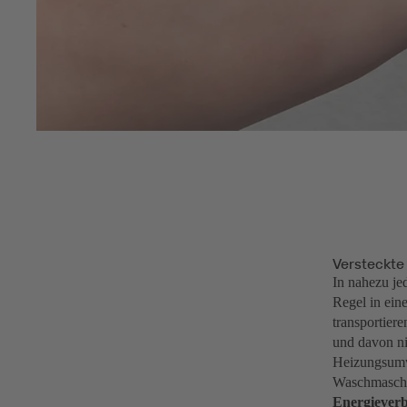
Versteckte
In nahezu je
Regel in ein
transportier
und davon ni
Heizungsumwä
Waschmaschi
Energieverb