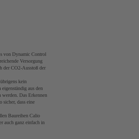
mus von Dynamic Control
sreichende Versorgung
uch der CO2-Ausstoß der
 übrigens kein
n eigenständig aus den
en werden. Das Erkennen
 sicher, dass eine
len Baureihen Calio
r auch ganz einfach in