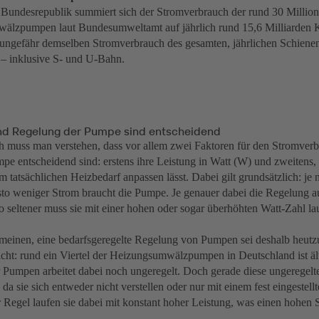
r Bundesrepublik summiert sich der Stromverbrauch der rund 30 Millio
älzpumpen laut Bundesumweltamt auf jährlich rund 15,6 Milliarden K
n ungefähr demselben Stromverbrauch des gesamten, jährlichen Schiene
– inklusive S- und U-Bahn.
nd Regelung der Pumpe sind entscheidend
h muss man verstehen, dass vor allem zwei Faktoren für den Stromverb
e entscheidend sind: erstens ihre Leistung in Watt (W) und zweitens, 
tatsächlichen Heizbedarf anpassen lässt. Dabei gilt grundsätzlich: je n
sto weniger Strom braucht die Pumpe. Je genauer dabei die Regelung a
sto seltener muss sie mit einer hohen oder sogar überhöhten Watt-Zahl l
.
einen, eine bedarfsgeregelte Regelung von Pumpen sei deshalb heutzut
nicht: rund ein Viertel der Heizungsumwälzpumpen in Deutschland ist ält
r Pumpen arbeitet dabei noch ungeregelt. Doch gerade diese ungeregel
 da sie sich entweder nicht verstellen oder nur mit einem fest eingestell
er Regel laufen sie dabei mit konstant hoher Leistung, was einen hohen