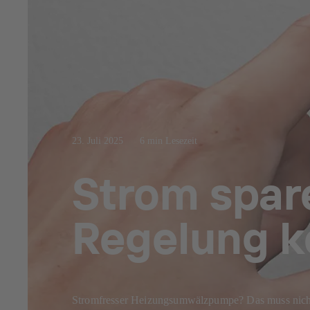
23. Juli 2025
6 min Lesezeit
Strom spare
Regelung k
Stromfresser Heizungsumwälzpumpe? Das muss nicht s