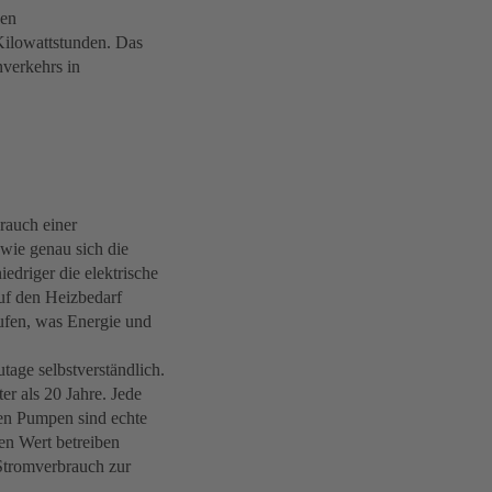
nen
ilowattstunden. Das
nverkehrs in
rauch einer
wie genau sich die
iedriger die elektrische
uf den Heizbedarf
aufen, was Energie und
age selbstverständlich.
er als 20 Jahre. Jede
ten Pumpen sind echte
ten Wert betreiben
 Stromverbrauch zur