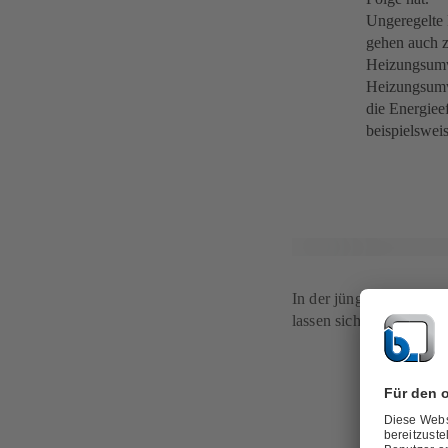
Ungeregelte 
gehen auch z
Heizungsumw
Heizungsumw
die Energiee
beispielsweis
In der jüngsten Generati
lassen sich rund 20 % 