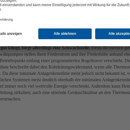
enzpumpen mit Drehzahlregelung senken die Stromkosten
 zu nichtgeregelten Heizungsumwälzpumpen, bei denen der Stromverb
e gleichbleibt, sind moderne Hocheffizienzpumpen dank einer Drehza
g dem tatsächlichen Wärmebedarf anzupassen und Warmwassermengen nu
Menge in Umlauf bringen. Sensoren erfassen dafür die jeweilige Messg
der Temperatur) und übermitteln sie an die Heizungssteuerung, die de
echend ansteuert.
gut klingt, birgt allerdings eine Schwachstelle.
Denn die meisten ger
lzpumpen stellen ihren Förderstrom und ihre Förderhöhe anhand eine
r Betriebspunkt entlang einer programmierten Regelkurve verschiebt. D
inie beschreibt dabei den Rohrleitungswiderstand, wenn alle Thermosta
d. Da diese minimale Anlagenkennlinie meist jedoch nicht bekannt ist, v
ichen Systemen meist deutlich oberhalb der minimalen Anlagenkennlini
d immer noch viel wertvolle Energie verschenkt. Außerdem kann Heizw
rleitung zirkuliert, auch eine störende Geräuschkulisse an den Thermost
erursachen.