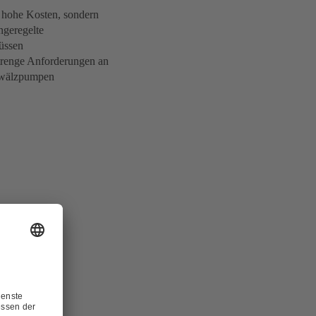
 hohe Kosten, sondern
ngeregelte
üssen
trenge Anforderungen an
umwälzpumpen