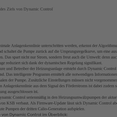
g des Ziels von Dynamic Control
inimale Anlagenkennlinie unterschritten werden, erkennt der Algorith
und schaltet die Pumpe zurück auf die Ursprungsregelkurve, um eine au
len. Das spart nicht nur Strom, sondern freut auch die Umwelt: denn a
ge reduziert sich dank der dynamischen Regelung signifikant.
teure und Betreiber der Heizungsanlage entsteht durch Dynamic Control
d. Das intelligente Programm ermittelt alle notwendigen Informatione
nalen der Pumpe. Zusätzliche Einstellungen müssen nicht vorgenomm
n Anlagenkennlinie aus dem Signal des Förderstroms ist dabei zudem so
ung ausgeschlossen ist.
Dynamic Control serienmäßig in den Heizungsumwälzpumpen der aktuel
von KSB verbaut. Als Firmware-Update lässt sich Dynamic Control abe
aute Pumpen der dritten Calio-Generation aufspielen.
e von Dynamic Control im Überblick: