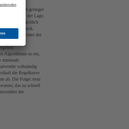
rauch auch bei geringer
hlregelung in der Lage,
r in der tatsächlich
röße (z. B. Druck,
n Frequenzumrichter der
egelten
s Algorithmus so ein,
ie minimale
tventile vollständig
erläuft die Regelkurve
e ab. Die Folge: trotz
asser, das zu schnell
atventilen der