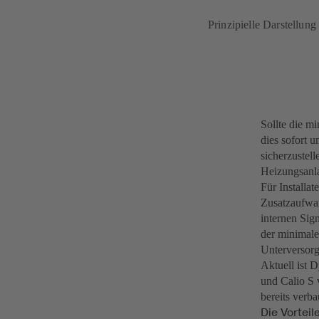
Prinzipielle Darstellun
Sollte die m
dies sofort 
sicherzustel
Heizungsanla
Für Installa
Zusatzaufwan
internen Sig
der minimale
Unterversorg
Aktuell ist 
und Calio S 
bereits verb
Die Vorteil