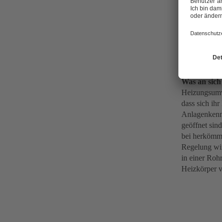
Hocheffizi
Im Gegensatz
Wärmeabnahm
ihre Leistun
gebrauchten 
Durchfluss o
Pumpe entspr
Was an sich 
Heizungsumwä
dass sich ih
Anlagenkennl
geöffnet sin
bei herkömml
Regelung wir
in einer Roh
Heizkörper v