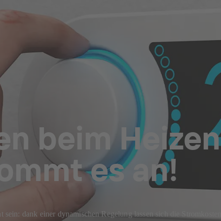
n beim Heizen:
ommt es an!
ein: dank einer dynamischen Regelung lassen sich die Stromkosten u