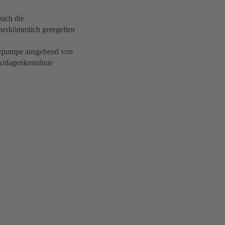
sich die
herkömmlich geregelten
lzpumpe ausgehend von
 Anlagenkennlinie