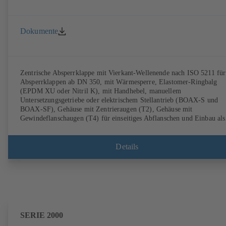
Dokumente
Zentrische Absperrklappe mit Vierkant-Wellenende nach ISO 5211 für
Absperrklappen ab DN 350, mit Wärmesperre, Elastomer-Ringbalg
(EPDM XU oder Nitril K), mit Handhebel, manuellem
Untersetzungsgetriebe oder elektrischem Stellantrieb (BOAX-S und
BOAX-SF), Gehäuse mit Zentrieraugen (T2), Gehäuse mit
Gewindeflanschaugen (T4) für einseitiges Abflanschen und Einbau als
Endarmatur, Klappenscheibe aus Edelstahl 1.4308, Anschlüsse nach E
Details
SERIE 2000