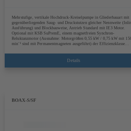
Mehrstufige, vertikale Hochdruck-Kreiselpumpe in Gliederbauart mit
gegenüberliegenden Saug- und Druckstutzen gleicher Nennweite (Inli
Ausführung) und Blockbauweise, Antrieb Standard mit IE3 Motor.
Optional mit KSB SuPremE, einem magnetfreien Synchron-
Reluktanzmotor (Ausnahme: Motorgrößen 0,55 kW / 0,75 kW mit 15
min⁻¹ sind mit Permanentmagneten ausgeführt) der Effizienzklasse
IE4/IE5 gemäß IEC TS 60034-30-2: 2016, für den Betrieb am
Drehzahlregelsystem Typ KSB PumpDrive 2 oder KSB PumpDrive 2
Eco ohne Rotorlagegeber. Befestigungspunkte entsprechend EN 50347
Details
Hüllmaße gemäß DIN V 42673 (07-2011). ATEX-Ausführung
erhältlich.
BOAX-S/SF