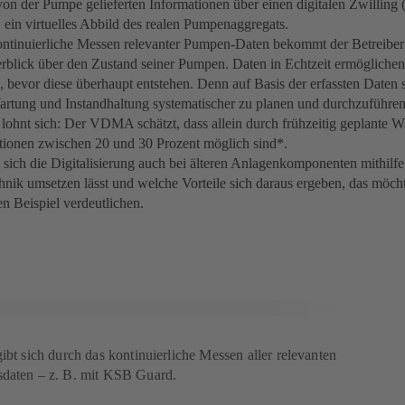
von der Pumpe gelieferten Informationen über einen digitalen Zwilling 
t: ein virtuelles Abbild des realen Pumpenaggregats.
ntinuierliche Messen relevanter Pumpen-Daten bekommt der Betreiber n
blick über den Zustand seiner Pumpen. Daten in Echtzeit ermögliche
 bevor diese überhaupt entstehen. Denn auf Basis der erfassten Daten s
artung und Instandhaltung systematischer zu planen und durchzuführen.
ohnt sich: Der VDMA schätzt, dass allein durch frühzeitig geplante
ionen zwischen 20 und 30 Prozent möglich sind*.
sich die Digitalisierung auch bei älteren Anlagenkomponenten mithil
nik umsetzen lässt und welche Vorteile sich daraus ergeben, das möch
n Beispiel verdeutlichen.
ibt sich durch das kontinuierliche Messen aller relevanten
sdaten – z. B. mit KSB Guard.