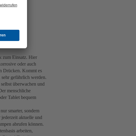
 zum Einsatz. Hier
korrosive oder auch
ohen Drücken. Kommt es
 sehr gefährlich werden.
h selbst überwachen und
 Der menschliche
oder Tablet bequem
nur smarter, sondern
 jederzeit aktuelle und
Pumpen abrufen können.
nbasis arbeiten,