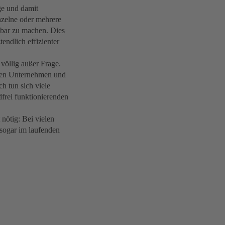
ge und damit
nzelne oder mehrere
hbar zu machen. Dies
endlich effizienter
 völlig außer Frage.
eren Unternehmen und
h tun sich viele
dfrei funktionierenden
 nötig: Bei vielen
 sogar im laufenden