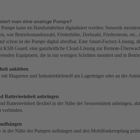
lisiert man eine analoge Pumpe?
 Pumpe kann im Handumdrehen digitalisiert werden: Sensorik montier
, wie Betriebsstundenzahl, Förderhöhe, Drehzahl, Förderstrom, etc., 
nd schon ist die Pumpe digital abrufbar. Eine Smart-Factory-Lösung, di
 ist KSB Guard, eine ganzheitliche Cloud-Lösung zur Remote-Überw
erenden Equipment, die in nur wenigen Schritten montiert und in Betri
nheit ankleben
 mit Magneten und Industrieklebstoff am Lagerträger oder an der Antr
nd Batterieeinheit anbringen
d Batterieeinheit flexibel in der Nähe der Sensoreinheit anbringen, akt
t verbinden.
 aufhängen
 in der Nähe der Pumpen aufhängen und den Mobilfunkempfang prüfe