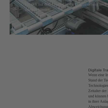
tun sich mit dem Einstieg in die Digitalisierung noch
machen können.
Digitale Tr
Wenn eine In
Stand der Te
Technologien
Zeitalter der
und können b
in ihrer Anl
Abweichung 