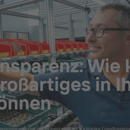
ansparenz: Wie 
oßartiges in I
können
te Steuerungsprozesse und ist somit einer der wichtigsten Grundbauste