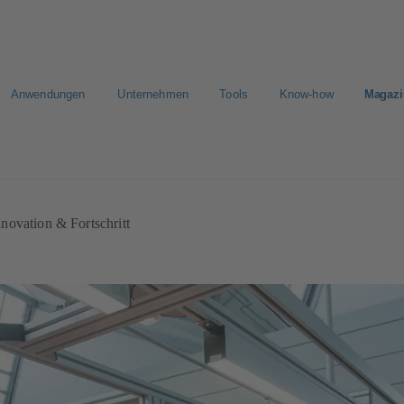
Anwendungen
Unternehmen
Tools
Know-how
Magazi
E-Paper Portal
Der schnellste Weg zu Ihrem Angebot
Der sc
nnovation & Fortschritt