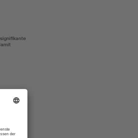
ignifikante
damit