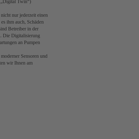
(„Digital Twin“)
icht nur jederzeit einen
n es ihm auch, Schäden
ind Betreiber in der
 Die Digitalisierung
 Wartungen an Pumpen
fe moderner Sensoren und
ten wir Ihnen am