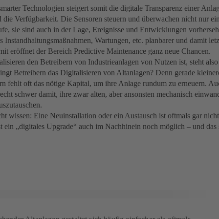
smarter Technologien steigert somit die digitale Transparenz einer Anla
 die Verfügbarkeit. Die Sensoren steuern und überwachen nicht nur ei
ufe, sie sind auch in der Lage, Ereignisse und Entwicklungen vorherse
ss Instandhaltungsmaßnahmen, Wartungen, etc. planbarer und damit letzt
mit eröffnet der Bereich Predictive Maintenance ganz neue Chancen.
lisieren den Betreibern von Industrieanlagen von Nutzen ist, steht also
ingt Betreibern das Digitalisieren von Altanlagen? Denn gerade klein
rn fehlt oft das nötige Kapital, um ihre Anlage rundum zu erneuern. Auc
recht schwer damit, ihre zwar alten, aber ansonsten mechanisch einwan
uszutauschen.
ht wissen: Eine Neuinstallation oder ein Austausch ist oftmals gar nicht
st ein „digitales Upgrade“ auch im Nachhinein noch möglich – und das