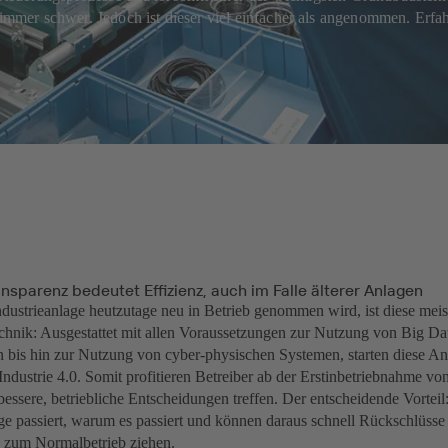
 immer schwer. Jedoch ist dieser viel einfacher als angenommen. Erfahr
ansparenz bedeutet Effizienz, auch im Falle älterer Anlagen
dustrieanlage heutzutage neu in Betrieb genommen wird, ist diese mei
chnik: Ausgestattet mit allen Voraussetzungen zur Nutzung von Big Da
 bis hin zur Nutzung von cyber-physischen Systemen, starten diese A
 Industrie 4.0. Somit profitieren Betreiber ab der Erstinbetriebnahme vo
essere, betriebliche Entscheidungen treffen. Der entscheidende Vorteil
age passiert, warum es passiert und können daraus schnell Rückschlüsse
zum Normalbetrieb ziehen.