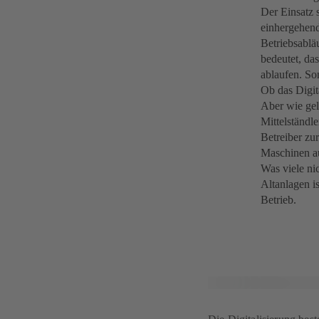
Der Einsatz 
einhergehend
Betriebsablä
bedeutet, da
ablaufen. So
Ob das Digita
Aber wie gel
Mittelständle
Betreiber zu
Maschinen a
Was viele nic
Altanlagen i
Betrieb.