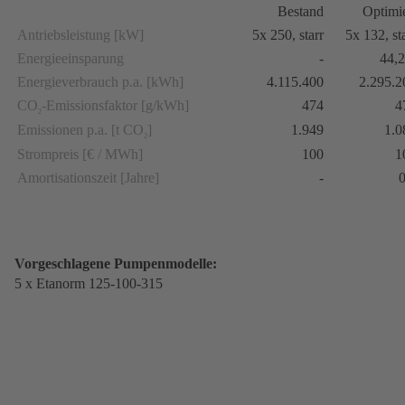
Bestand
Optimie
Antriebsleistung [kW]
5x 250, starr
5x 132, st
Energieeinsparung
-
44,
Energieverbrauch p.a. [kWh]
4.115.400
2.295.2
CO
-Emissionsfaktor [g/kWh]
474
4
2
Emissionen p.a. [t CO
]
1.949
1.0
2
Strompreis [€ / MWh]
100
1
Amortisationszeit [Jahre]
-
0
Vorgeschlagene Pumpenmodelle:
5 x Etanorm 125-100-315