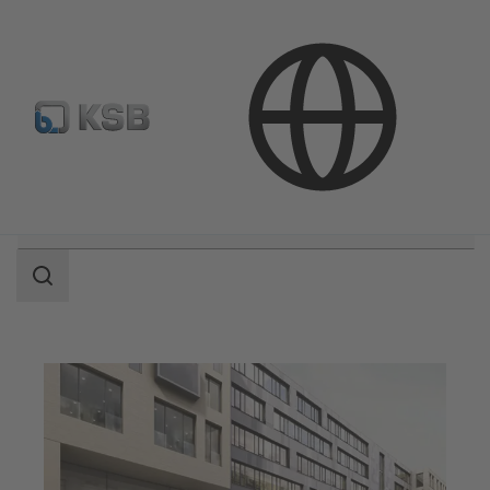
Где купить?
Электронная библиотека
Область
поиска
Область
поиска