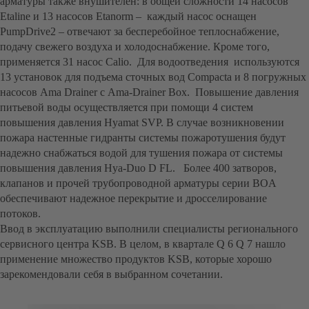
арматуры также внушителен: в общей сложности 14 насосов
Etaline и 13 насосов Etanorm – каждый насос оснащен
PumpDrive2 – отвечают за бесперебойное теплоснабжение,
подачу свежего воздуха и холодоснабжение. Кроме того,
применяется 31 насос Calio. Для водоотведения используются
13 установок для подъема сточных вод Compacta и 8 погружных
насосов Ama Drainer с Ama-Drainer Box. Повышение давления
питьевой воды осуществляется при помощи 4 систем
повышения давления Hyamat SVP. В случае возникновении
пожара настенные гидранты системы пожаротушения будут
надежно снабжаться водой для тушения пожара от системы
повышения давления Hya-Duo D FL. Более 400 затворов,
клапанов и прочей трубопроводной арматуры серии BOA
обеспечивают надежное перекрытие и дросселирование
потоков.
Ввод в эксплуатацию выполнили специалисты регионального
сервисного центра KSB. В целом, в квартале Q 6 Q 7 нашло
применение множество продуктов KSB, которые хорошо
зарекомендовали себя в выбранном сочетании.