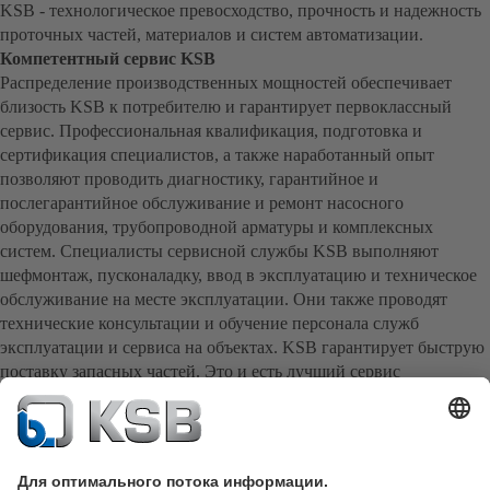
KSB - технологическое превосходство, прочность и надежность
проточных частей, материалов и систем автоматизации.
Компетентный сервис KSB
Распределение производственных мощностей обеспечивает
близость KSB к потребителю и гарантирует первоклассный
сервис. Профессиональная квалификация, подготовка и
сертификация специалистов, а также наработанный опыт
позволяют проводить диагностику, гарантийное и
послегарантийное обслуживание и ремонт насосного
оборудования, трубопроводной арматуры и комплексных
систем. Специалисты сервисной службы KSB выполняют
шефмонтаж, пусконаладку, ввод в эксплуатацию и техническое
обслуживание на месте эксплуатации. Они также проводят
технические консультации и обучение персонала служб
эксплуатации и сервиса на объектах. KSB гарантирует быструю
поставку запасных частей. Это и есть лучший сервис
непосредственно от производителя.