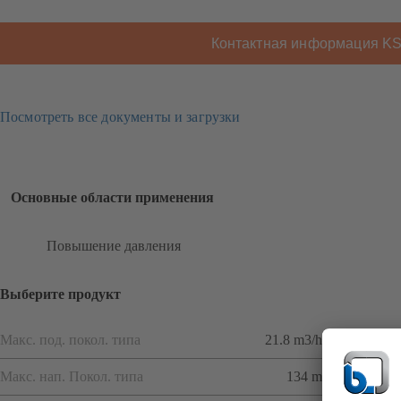
Контактная информация K
Посмотреть все документы и загрузки
Основные области применения
Повышение давления
Выберите продукт
Макс. под. покол. типа
21.8 m3/h
Макс. нап. Покол. типа
134 m