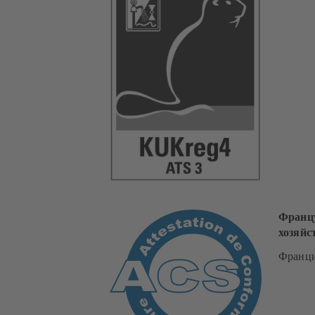
Францу
хозяйс
Франц