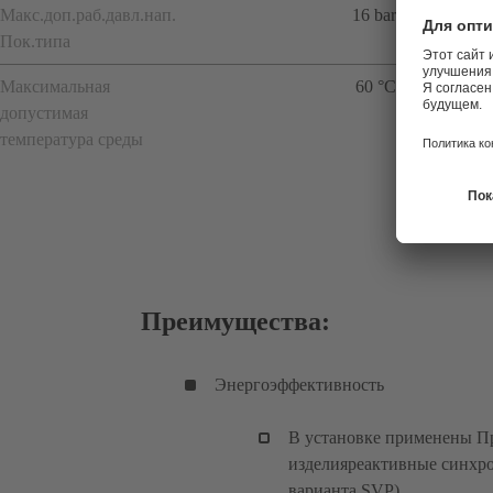
Макс.доп.раб.давл.нап.
16 bar
Пок.типа
Максимальная
60 °C
допустимая
температура среды
Преимущества:
Энергоэффективность
В установке применены П
изделияреактивные синхро
варианта SVP).