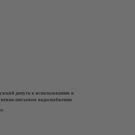
зский допуск к использованию в
твенно-питьевом водоснабжении
ия