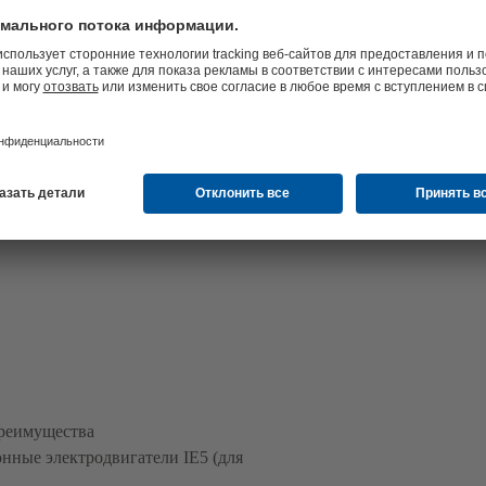
реимущества
нные электродвигатели IE5 (для