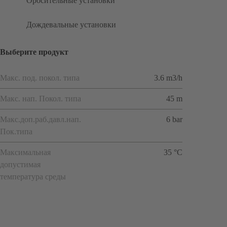
Оросительные установки
Дождевальные установки
Выберите продукт
Макс. под. покол. типа
3.6 m3/h
Макс. нап. Покол. типа
45 m
Макс.доп.раб.давл.нап.
6 bar
Пок.типа
Максимальная
35 °C
допустимая
температура среды