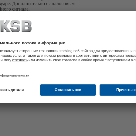
уаре. Дополнительно с аналоговым
йного сигнала.
SB