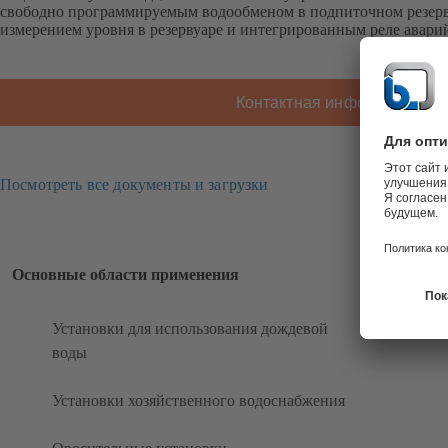
свободно программируемым водообменом в подпиточном резерв
измерением уровня в резервуаре и интегрированным реле авари
Контактная информация K
Посмотреть все документы и загрузки
Основные области применения
Установки для использования дождевой
воды
Установки хозяйственного водоснабжения