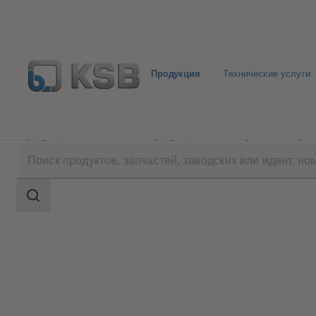
Продукция
Технические услуги
Продукция
Каталог продукции
HyaRain 2/HyaRa
Область
поиска
Область
поиска