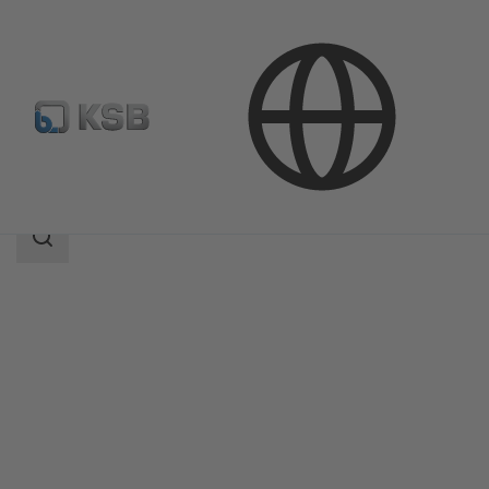
Продукция
Каталог продукции
Compacta
Область
поиска
Область
поиска