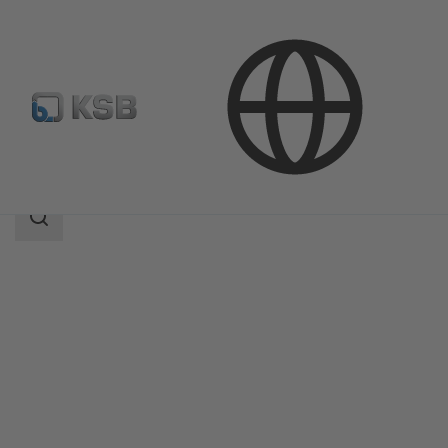
Продукция
Каталог продукции
Multitec E/F/V
Область
поиска
Область
поиска