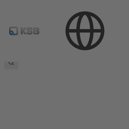
Продукция
Каталог продукции
HGM/HGM-S
Область
поиска
Область
поиска