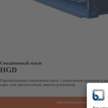
Секционный насос
HGD
Горизонтальный секционный насос с радиальным разъемом и р
одно- или двухпоточный, многоступенчатый.
Контактная информация K