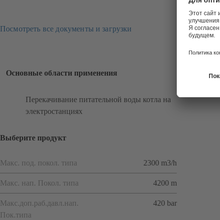
Посмотреть все документы и загрузки
Основные области применения
Перекачивание питательной воды котла на
электростанциях
Выберите продукт
Макс. под. покол. типа
2300 m3/h
Макс. нап. Покол. типа
4200 m
Макс.доп.раб.давл.нап.
420 bar
Пок.типа