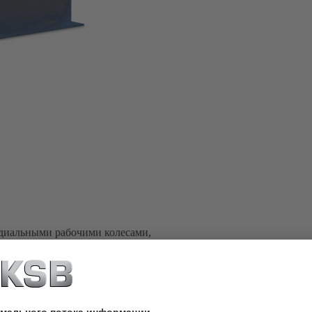
адиальными рабочими колесами,
SB