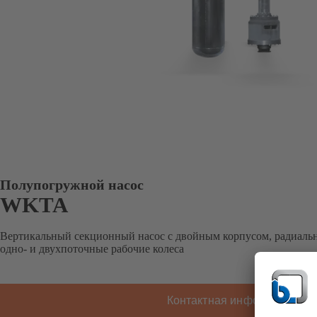
Полупогружной насос
WKTA
Вертикальный секционный насос с двойным корпусом, радиальна
одно- и двухпоточные рабочие колеса
Контактная информация K