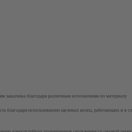
ям заказчика благодаря различным исполнениям по материалу
ть благодаря использованию щелевых колец, работающих и в сл
ванию износостойких подшипников скольжения со смазкой пере