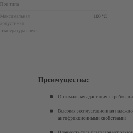
Пок.типа
Максимальная
100 °C
допустимая
температура среды
Преимущества:
Оптимальная адаптация к требовани
Высокая эксплуатационная надежнос
антифрикционными свойствами)
Плавность хода благодаря использо