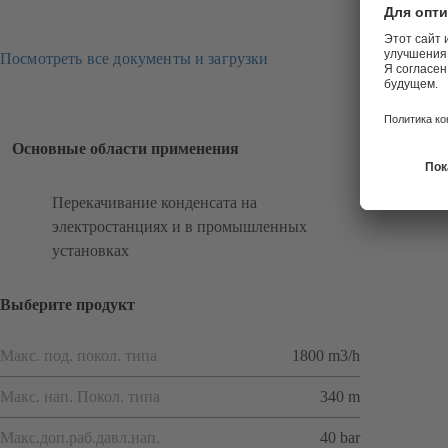
Посмотреть все документы и загрузки
Основные области применения
Перекачивание конденсата на
электростанциях и в промышленных
установках
Выберите продукт
Макс. под. покол. типа
1800 m3/h
Макс. нап. Покол. типа
340 m
Макс.доп.раб.давл.нап.
40 bar