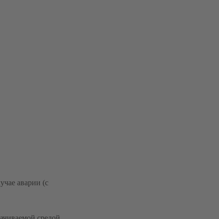
учае аварии (с
качиваемой средой