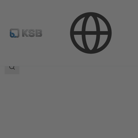
Продукция
Каталог продукции
RVT
Область
поиска
Область
поиска