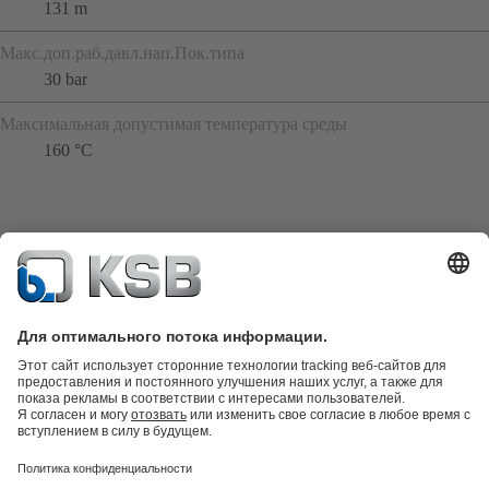
131 m
Макс.доп.раб.давл.нап.Пок.типа
30 bar
Максимальная допустимая температура среды
160 °C