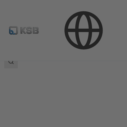
Продукция
Каталог продукции
Amarex KRT
Область
поиска
Область
поиска